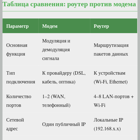
Таблица сравнения: роутер против модема
Параметр
Модем
Роутер
Модуляция и
Основная
Маршрутизация
демодуляция
функция
пакетов данных
сигнала
Тип
К провайдеру (DSL,
К устройствам
подключения
кабель, оптика)
(Wi-Fi, Ethernet)
Количество
1–2 (WAN,
4–8 LAN-портов +
портов
телефонный)
Wi-Fi
Сетевой
Локальные IP
Один публичный IP
адрес
(192.168.x.x)