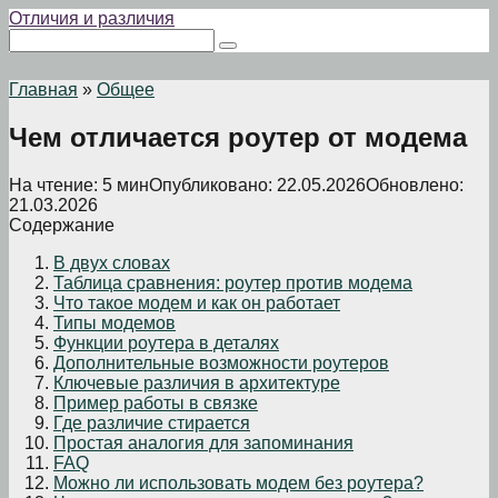
Перейти
Отличия и различия
к
Поиск:
контенту
Главная
»
Общее
Чем отличается роутер от модема
На чтение:
5 мин
Опубликовано:
22.05.2026
Обновлено:
21.03.2026
Содержание
В двух словах
Таблица сравнения: роутер против модема
Что такое модем и как он работает
Типы модемов
Функции роутера в деталях
Дополнительные возможности роутеров
Ключевые различия в архитектуре
Пример работы в связке
Где различие стирается
Простая аналогия для запоминания
FAQ
Можно ли использовать модем без роутера?