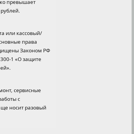
дко превышает
 рублей.
а или кассовый/
Основные права
щищены Законом РФ
2300-1 «О защите
ей».
монт, сервисные
работы с
аще носит разовый