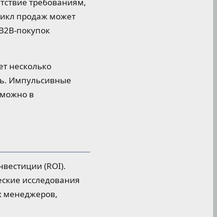
тствие требованиям,
 цикл продаж может
 B2B-покупок
ет несколько
ень. Импульсивные
зможно в
нвестиции (ROI).
еские исследования
х менеджеров,