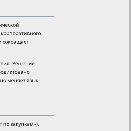
ической
 корпоративного
и сокращает
ствия. Решение
родиктовано
но меняет язык
 по закупкам»).