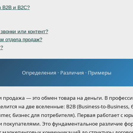
в B2B и B2C?
звонки или контент?
ам отдела продаж?
C?
Определения · Различия · Примеры
продажа — это обмен товара на деньги. В професси
лится на две вселенные: B2B (Business-to-Business, 
sumer, бизнес для потребителя). Первая работает с 
и покупателями. Это фундаментальное различие фо
т маркетинговых коммуникаций до структуры догово