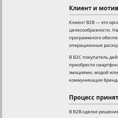
Клиент и моти
Клиент B2B — это ор
целесообразности. Н
программного обеспе
операционные расход
В B2C покупатель дей
приобрести смартфон
эмоциями, модой или
коммуникации бренда
Процесс приня
В B2B-сделке решение