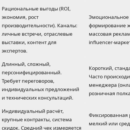
Рациональные выгоды (ROI,
экономия, рост
Эмоциональное 
производительности). Каналы:
формирование ж
личные встречи, отраслевые
массовая реклама
выставки, контент для
influencer-марке
экспертов.
Длинный, сложный,
Короткий, стан
персонифицированный.
Часто происходи
Требует переговоров,
менеджера (онла
индивидуальных предложений
розничная полка
и технических консультаций.
Индивидуальный расчёт,
Фиксированная 
крупные контракты, система
мелкий или сре
скидок. Средний чек измеряется