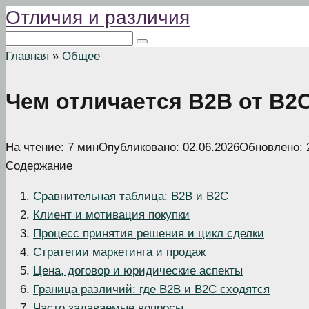
Отличия и различия
Перейти
к
Поиск:
контенту
Главная
»
Общее
Чем отличается B2B от B2
На чтение:
7 мин
Опубликовано:
02.06.2026
Обновлено:
Содержание
Сравнительная таблица: B2B и B2C
Клиент и мотивация покупки
Процесс принятия решения и цикл сделки
Стратегии маркетинга и продаж
Цена, договор и юридические аспекты
Граница различий: где B2B и B2C сходятся
Часто задаваемые вопросы