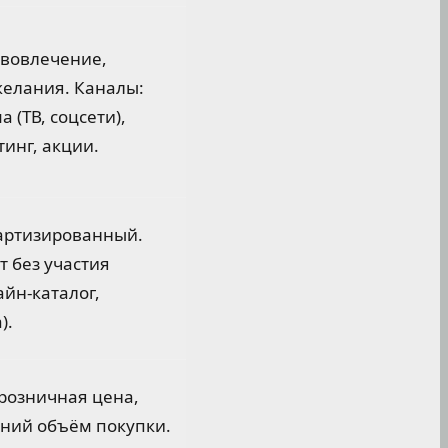
вовлечение,
елания. Каналы:
 (ТВ, соцсети),
тинг, акции.
дартизированный.
т без участия
йн-каталог,
).
розничная цена,
дний объём покупки.