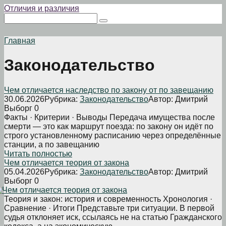
Перейти
Отличия и различия
к
Поиск:
контенту
Главная
Законодательство
Чем отличается наследство по закону от по завещанию
30.06.2026
Рубрика:
Законодательство
Автор:
Дмитрий
Выборг
0
Факты · Критерии · Выводы Передача имущества после
смерти — это как маршрут поезда: по закону он идёт по
строго установленному расписанию через определённые
станции, а по завещанию
Читать полностью
Чем отличается теория от закона
05.04.2026
Рубрика:
Законодательство
Автор:
Дмитрий
Выборг
0
Теория и закон: история и современность Хронология ·
Сравнение · Итоги Представьте три ситуации. В первой
судья отклоняет иск, ссылаясь не на статью Гражданского