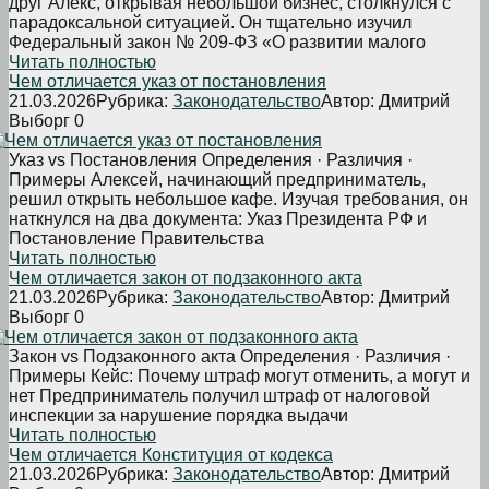
друг Алекс, открывая небольшой бизнес, столкнулся с
парадоксальной ситуацией. Он тщательно изучил
Федеральный закон № 209-ФЗ «О развитии малого
Читать полностью
Чем отличается указ от постановления
21.03.2026
Рубрика:
Законодательство
Автор:
Дмитрий
Выборг
0
Указ vs Постановления Определения · Различия ·
Примеры Алексей, начинающий предприниматель,
решил открыть небольшое кафе. Изучая требования, он
наткнулся на два документа: Указ Президента РФ и
Постановление Правительства
Читать полностью
Чем отличается закон от подзаконного акта
21.03.2026
Рубрика:
Законодательство
Автор:
Дмитрий
Выборг
0
Закон vs Подзаконного акта Определения · Различия ·
Примеры Кейс: Почему штраф могут отменить, а могут и
нет Предприниматель получил штраф от налоговой
инспекции за нарушение порядка выдачи
Читать полностью
Чем отличается Конституция от кодекса
21.03.2026
Рубрика:
Законодательство
Автор:
Дмитрий