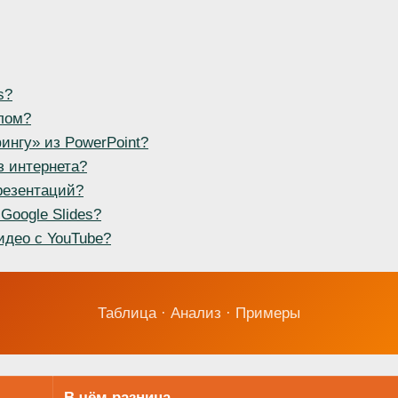
s?
лом?
ингу» из PowerPoint?
з интернета?
резентаций?
Google Slides?
идео с YouTube?
Таблица · Анализ · Примеры
В чём разница