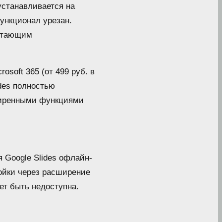
 устанавливается на
функционал урезан.
ботающим
osoft 365 (от 499 руб. в
ides полностью
сширенными функциями
 Google Slides офлайн-
ойки через расширение
ет быть недоступна.