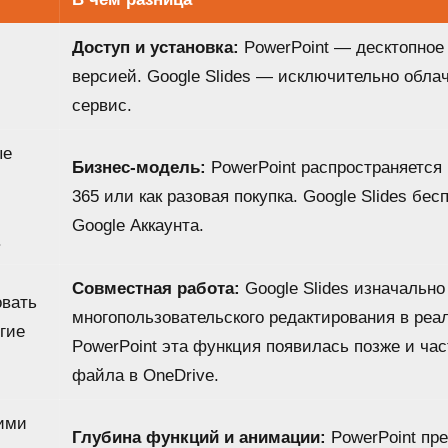
Доступ и установка:
PowerPoint — десктопное
версией. Google Slides — исключительно обл
сервис.
ые
Бизнес-модель:
PowerPoint распространяется 
365 или как разовая покупка. Google Slides бес
Google Аккаунта.
.
Совместная работа:
Google Slides изначально
овать
многопользовательского редактирования в реа
гие
PowerPoint эта функция появилась позже и час
файла в OneDrive.
гими
Глубина функций и анимации:
PowerPoint пре