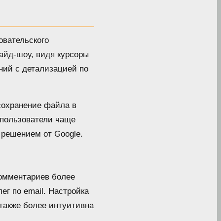
овательского
айд-шоу, видя курсоры
ний с детализацией по
сохранение файла в
 пользователи чаще
 решением от Google.
комментариев более
ег по email. Настройка
 также более интуитивна