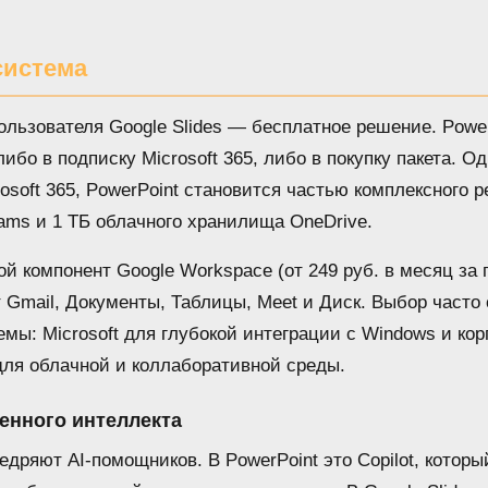
система
льзователя Google Slides — бесплатное решение. Power
бо в подписку Microsoft 365, либо в покупку пакета. Од
soft 365, PowerPoint становится частью комплексного
Teams и 1 ТБ облачного хранилища OneDrive.
ой компонент Google Workspace (от 249 руб. в месяц за 
ят Gmail, Документы, Таблицы, Meet и Диск. Выбор часто
мы: Microsoft для глубокой интеграции с Windows и ко
для облачной и коллаборативной среды.
енного интеллекта
едряют AI-помощников. В PowerPoint это Copilot, которы