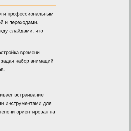
ким и профессиональным
ей и переходами.
жду слайдами, что
астройка времени
а задач набор анимаций
в.
ивает встраивание
ыми инструментами для
степени ориентирован на