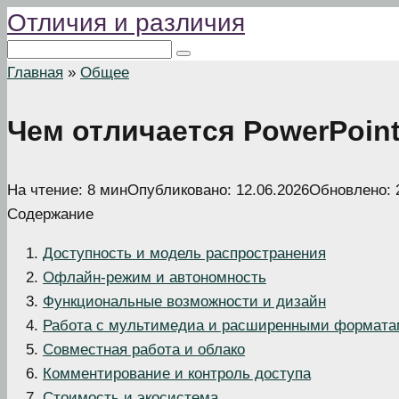
Отличия и различия
Перейти
к
Поиск:
контенту
Главная
»
Общее
Чем отличается PowerPoint
На чтение:
8 мин
Опубликовано:
12.06.2026
Обновлено:
Содержание
Доступность и модель распространения
Офлайн-режим и автономность
Функциональные возможности и дизайн
Работа с мультимедиа и расширенными формат
Совместная работа и облако
Комментирование и контроль доступа
Стоимость и экосистема