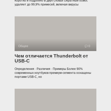
Коротко и подробно В двух словах Обратный осмос
удаляет до 99,9% примесей, включая вирусы
Общее
0
Чем отличается Thunderbolt от
USB-C
Определения · Различия · Примеры Более 90%
современных ноутбуков премиум-сегмента оснащены
портами USB-C, но