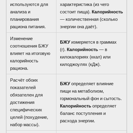
используются для
характеристика (из чего
анализа и
состоит пища).
Калорийность
планирования
— количественная (сколько
рациона питания.
энергии она даёт).
Изменение
БЖУ
измеряется в граммах
соотношения БЖУ
(г).
Калорийность
— в
влияет на итоговую
килокалориях (ккал) или
калорийность
килоджоулях (кДж).
рациона.
Расчёт обоих
БЖУ
определяет влияние
показателей
пищи на метаболизм,
обязателен для
гормональный фон и сытость.
достижения
Калорийность
определяет
специфических
баланс поступления и
целей (похудение,
расхода энергии.
набор массы).