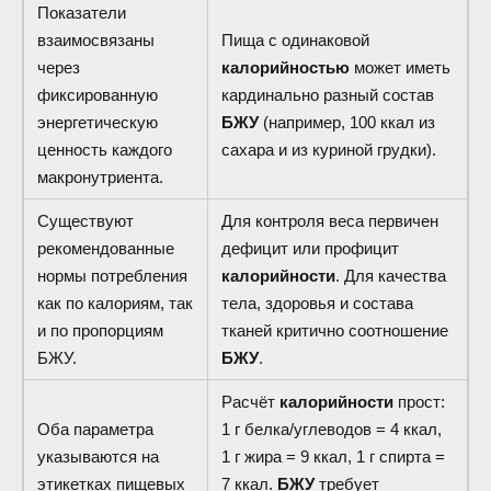
Показатели
взаимосвязаны
Пища с одинаковой
через
калорийностью
может иметь
фиксированную
кардинально разный состав
энергетическую
БЖУ
(например, 100 ккал из
ценность каждого
сахара и из куриной грудки).
макронутриента.
Существуют
Для контроля веса первичен
рекомендованные
дефицит или профицит
нормы потребления
калорийности
. Для качества
как по калориям, так
тела, здоровья и состава
и по пропорциям
тканей критично соотношение
БЖУ.
БЖУ
.
Расчёт
калорийности
прост:
Оба параметра
1 г белка/углеводов = 4 ккал,
указываются на
1 г жира = 9 ккал, 1 г спирта =
этикетках пищевых
7 ккал.
БЖУ
требует