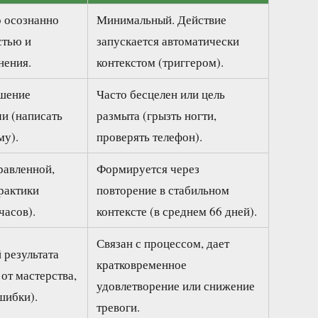
 осознанно
Минимальный. Действие
стью и
запускается автоматически
нения.
контекстом (триггером).
ешение
Часто бесцелен или цель
чи (написать
размыта (грызть ногти,
му).
проверять телефон).
равленной,
Формируется через
рактики
повторение в стабильном
часов).
контексте (в среднем 66 дней).
Связан с процессом, дает
 результата
кратковременное
от мастерства,
удовлетворение или снижение
шибки).
тревоги.