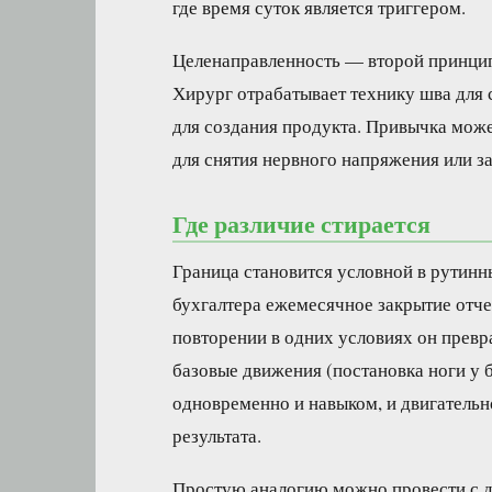
где время суток является триггером.
Целенаправленность — второй принцип
Хирург отрабатывает технику шва для 
для создания продукта. Привычка мож
для снятия нервного напряжения или з
Где различие стирается
Граница становится условной в рутин
бухгалтера ежемесячное закрытие отч
повторении в одних условиях он прев
базовые движения (постановка ноги у б
одновременно и навыком, и двигатель
результата.
Простую аналогию можно провести с 