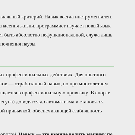
иальный критерий. Навык всегда инструментален.
спасения жизни, программист изучает новый язык
ет быть абсолютно нефункциональной, служа лишь
аполнения паузы.
ных профессиональных действиях. Для опытного
етов — отработанный навык, но при многолетнем
ращается в профессиональную привычку. В спорте
егуна) доводятся до автоматизма и становятся
ной привычкой, обеспечивающей стабильность
Навык — это умение водить машину по
дорогой.