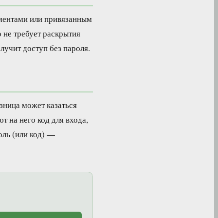
ументами или привязанным
 не требует раскрытия
лучит доступ без пароля.
азница может казаться
 на него код для входа,
оль (или код) —