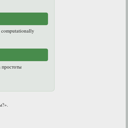
computationally
а простоты
ы?».