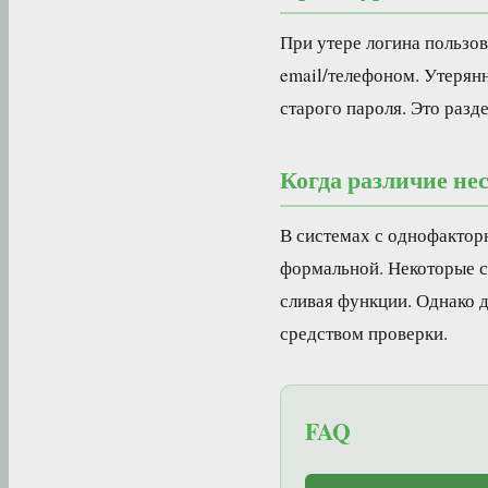
При утере логина пользо
email/телефоном. Утерянн
старого пароля. Это разд
Когда различие не
В системах с однофакторн
формальной. Некоторые с
сливая функции. Однако д
средством проверки.
FAQ