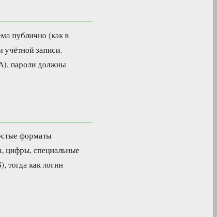
ема публично (как в
и учётной записи.
А), пароли должны
ростые форматы
а, цифры, специальные
, тогда как логин