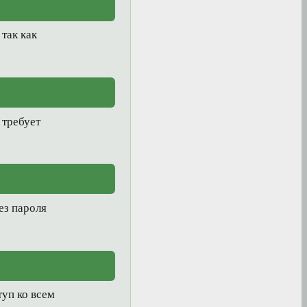
так как
 требует
ез пароля
туп ко всем