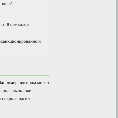
 новый
 от 8 символов
есанкционированного
 Например, логином может
Пароль выполняет
ез пароля логин