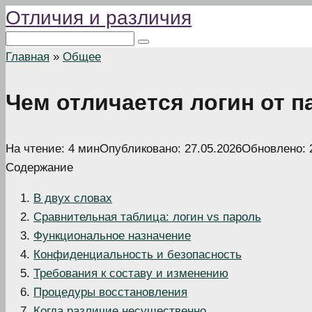
Отличия и различия
Перейти
к
Поиск:
контенту
Главная
»
Общее
Чем отличается логин от п
На чтение:
4 мин
Опубликовано:
27.05.2026
Обновлено:
Содержание
В двух словах
Сравнительная таблица: логин vs пароль
Функциональное назначение
Конфиденциальность и безопасность
Требования к составу и изменению
Процедуры восстановления
Когда различие несущественно