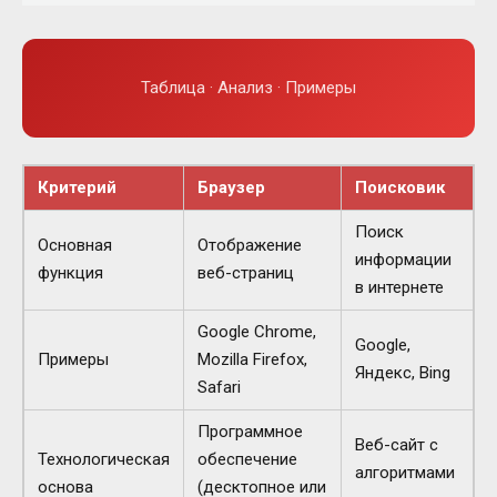
Таблица · Анализ · Примеры
Критерий
Браузер
Поисковик
Поиск
Основная
Отображение
информации
функция
веб-страниц
в интернете
Google Chrome,
Google,
Примеры
Mozilla Firefox,
Яндекс, Bing
Safari
Программное
Веб-сайт с
Технологическая
обеспечение
алгоритмами
основа
(десктопное или