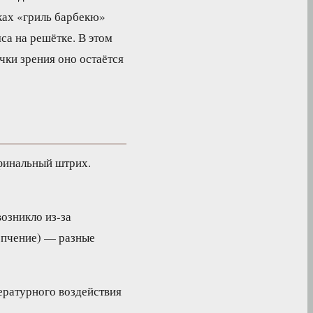
ках «гриль барбекю»
са на решётке. В этом
чки зрения оно остаётся
 финальный штрих.
озникло из-за
копчение) — разные
ературного воздействия