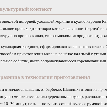
 культурный контекст
овековой историей, уходящей корнями в кухню народов Кав
азвание происходит от тюркского слова «шиш» (вертел) и оз
льтуру оно прочно вошло, став символом загородного отдыха
 кулинарная традиция, сформировавшаяся в южных штатах 
способом приготовления мяса на решётке над ямой с угля
оциальное событие, часто сопровождающееся соревнованиями
разница в технологии приготовления
чем отличается шашлык от барбекю. Шашлык готовят на прям
мпуры (металлические или деревянные прутья), располагаю
ет 10–30 минут, цель — получить сочный кусок с румяной ко