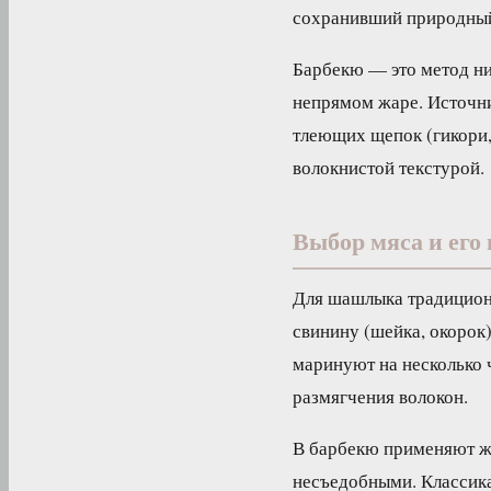
сохранивший природный
Барбекю — это метод ни
непрямом жаре. Источник
тлеющих щепок (гикори,
волокнистой текстурой.
Выбор мяса и его
Для шашлыка традицион
свинину (шейка, окорок
маринуют на несколько ч
размягчения волокон.
В барбекю применяют жё
несъедобными. Классика 