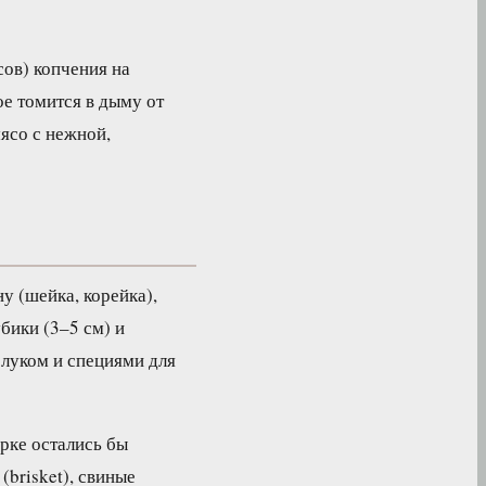
сов) копчения на
ое томится в дыму от
ясо с нежной,
 (шейка, корейка),
бики (3–5 см) и
с луком и специями для
рке остались бы
(brisket), свиные