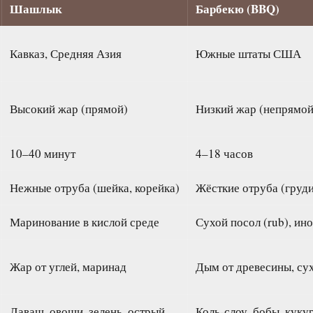
Шашлык
Барбекю (BBQ)
Кавказ, Средняя Азия
Южные штаты США
Высокий жар (прямой)
Низкий жар (непрямой
10–40 минут
4–18 часов
Нежные отруба (шейка, корейка)
Жёсткие отруба (груди
Маринование в кислой среде
Сухой посол (rub), ин
Жар от углей, маринад
Дым от древесины, су
Лаваш, овощи, зелень, острый
Коль-слоу, бобы, куку