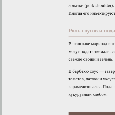
лопатки (pork shoulder)
Иногда его инъектируют
Роль соусов и под
В шашлыке маринад вып
могут подать ткемали, с
свежие овощи и зелень.
В барбекю соус — завер
томатов, патоки и уксус
карамелизовался. Подаю
кукурузным хлебом.