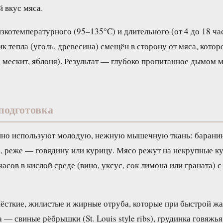
 вкус мяса.
зкотемпературного (95–135°C) и длительного (от 4 до 18 ча
 тепла (уголь, древесина) смещён в сторону от мяса, котор
 мескит, яблоня). Результат — глубоко пропитанное дымом м
 подготовка
но используют молодую, нежную мышечную ткань: баранину
), реже — говядину или курицу. Мясо режут на некрупные ку
асов в кислой среде (вино, уксус, сок лимона или граната) 
сткие, жилистые и жирные отруба, которые при быстрой жа
— свиные рёбрышки (St. Louis style ribs), грудинка говяжья 