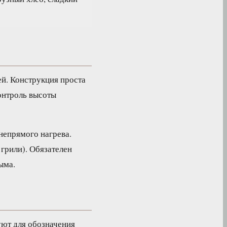
й. Конструкция проста
онтроль высоты
непрямого нагрева.
 грили). Обязателен
ыма.
уют для обозначения