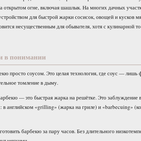
а открытом огне, включая шашлык. На многих дачных участ
стройством для быстрой жарки сосисок, овощей и кусков мя
овится несущественным для обывателя, хотя с кулинарной то
и в понимании
екю просто соусом. Это целая технология, где соус — лишь
тельное томление в дыму.
барбекю — это быстрая жарка на решётке. Это заблуждение в
 в английском «grilling» (жарка на гриле) и «barbecuing» (
готовить барбекю за пару часов. Без длительного низкотемп
нут мягкими.