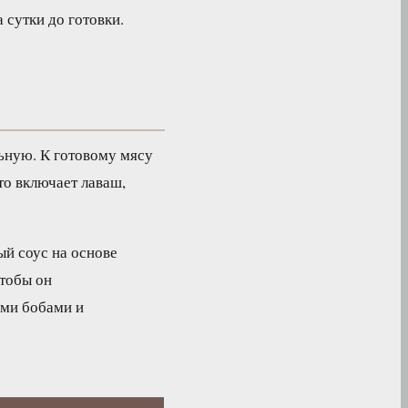
 сутки до готовки.
ьную. К готовому мясу
то включает лаваш,
й соус на основе
чтобы он
ыми бобами и