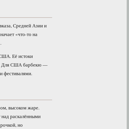
каза, Средней Азии и
начает «что-то на
.
США. Её истоки
ми. Для США барбекю —
 и фестивалями.
ом, высоком жаре.
т над раскалёнными
рочкой, но