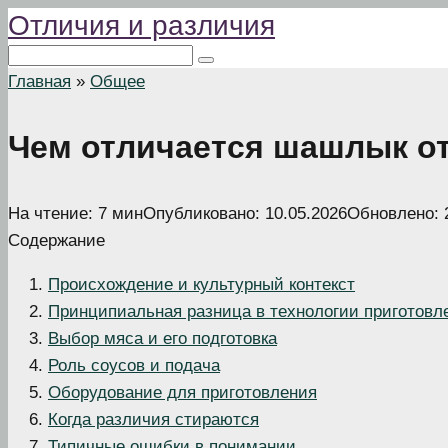
Отличия и различия
Перейти
к
Поиск:
контенту
Главная
»
Общее
Чем отличается шашлык о
На чтение:
7 мин
Опубликовано:
10.05.2026
Обновлено:
Содержание
Происхождение и культурный контекст
Принципиальная разница в технологии приготовл
Выбор мяса и его подготовка
Роль соусов и подача
Оборудование для приготовления
Когда различия стираются
Типичные ошибки в понимании