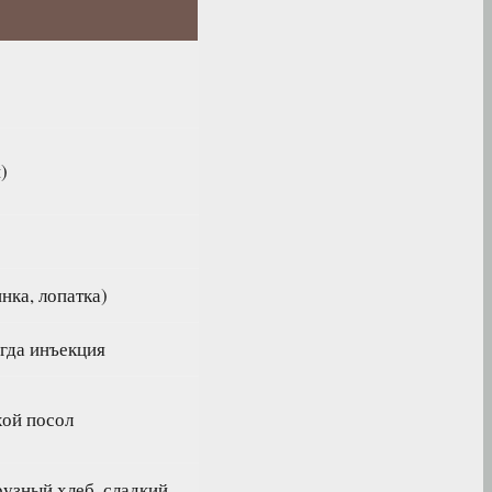
)
нка, лопатка)
огда инъекция
хой посол
рузный хлеб, сладкий