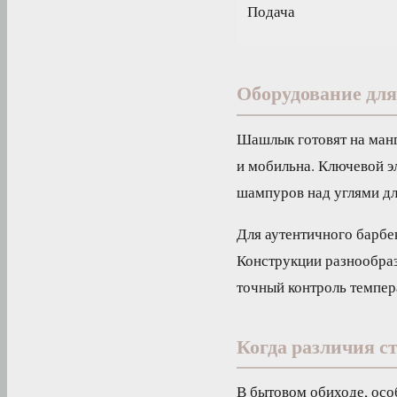
Подача
Оборудование для
Шашлык готовят на манг
и мобильна. Ключевой э
шампуров над углями дл
Для аутентичного барбе
Конструкции разнообразн
точный контроль темпе
Когда различия с
В бытовом обиходе, осо