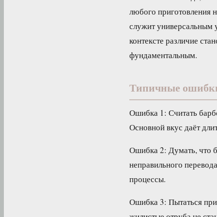
любого приготовления н
служит универсальным у
контексте различие стан
фундаментальным.
Типичные ошибк
Ошибка 1: Считать барб
Основной вкус даёт дли
Ошибка 2: Думать, что 
неправильного перевода:
процессы.
Ошибка 3: Пытаться при
жилистые отруба не ста