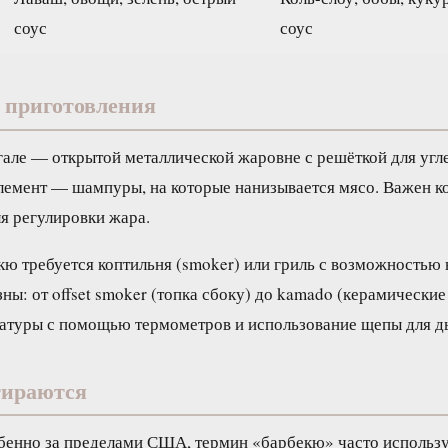
соус
соус
 приготовления
але — открытой металлической жаровне с решёткой для угле
лемент — шампуры, на которые нанизывается мясо. Важен к
я регулировки жара.
кю требуется коптильня (smoker) или гриль с возможностью 
ы: от offset smoker (топка сбоку) до kamado (керамические
ратуры с помощью термометров и использование щепы для д
тираются
бенно за пределами США, термин «барбекю» часто использ