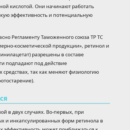
вной кислотой. Они начинают работать
окую эффективность и потенциальную
ласно Регламенту Таможенного союза ТР ТС
мерно-косметической продукции», ретинол и
тинилацетат) разрешены в составе
оги подпадают под действие
х средствах, так как меняют физиологию
фотостарение).
ся
й в двух случаях. Во-первых, при
х и инкапсулированных форм ретинола в
Их эффективность может приближаться к