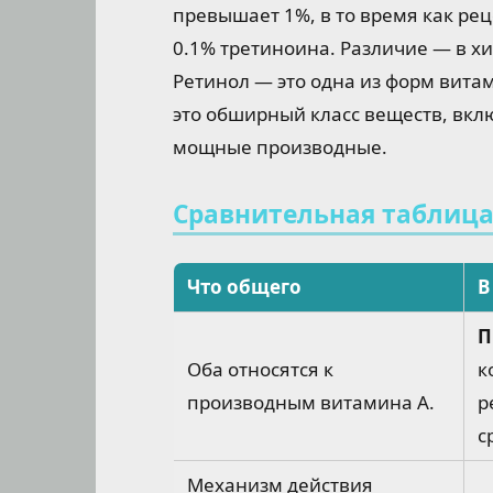
превышает 1%, в то время как ре
0.1% третиноина. Различие — в хи
Ретинол — это одна из форм вита
это обширный класс веществ, вкл
мощные производные.
Сравнительная таблиц
Что общего
В
П
Оба относятся к
к
производным витамина А.
р
с
Механизм действия