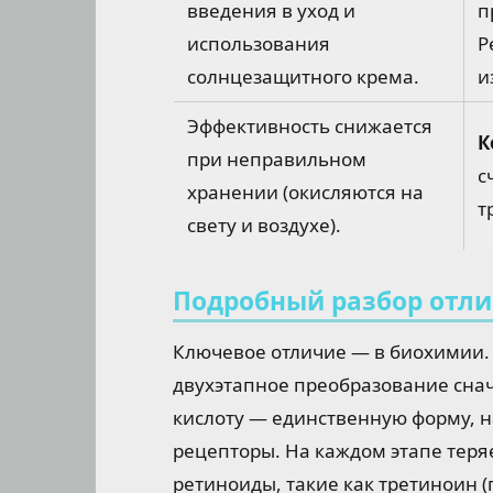
введения в уход и
п
использования
Р
солнцезащитного крема.
и
Эффективность снижается
К
при неправильном
с
хранении (окисляются на
т
свету и воздухе).
Подробный разбор отл
Ключевое отличие — в биохимии. 
двухэтапное преобразование снач
кислоту — единственную форму,
рецепторы. На каждом этапе теря
ретиноиды, такие как третиноин (