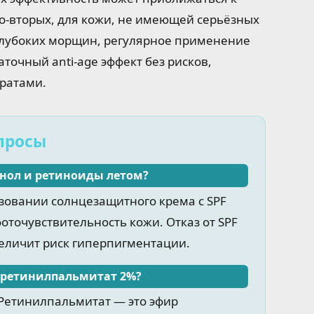
о-вторых, для кожи, не имеющей серьёзных
 глубоких морщин, регулярное применение
аточный anti-age эффект без рисков,
ратами.
просы
нол и ретиноиды летом?
зовании солнцезащитного крема с SPF
оточувствительность кожи. Отказ от SPF
величит риск гиперпигментации.
и ретинилпальмитат 2%?
 Ретинилпальмитат — это эфир