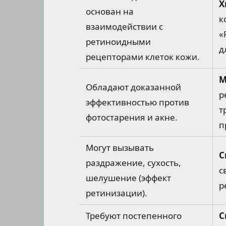
Х
основан на
к
взаимодействии с
«
ретиноидными
д
рецепторами клеток кожи.
М
Обладают доказанной
р
эффективностью против
т
фотостарения и акне.
п
Могут вызывать
С
раздражение, сухость,
с
шелушение (эффект
р
ретинизации).
Требуют постепенного
С