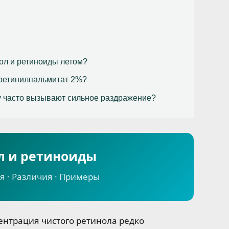
ол и ретиноиды летом?
 ретинилпальмитат 2%?
у часто вызывают сильное раздражение?
л и ретиноиды
 · Различия · Примеры
ентрация чистого ретинола редко