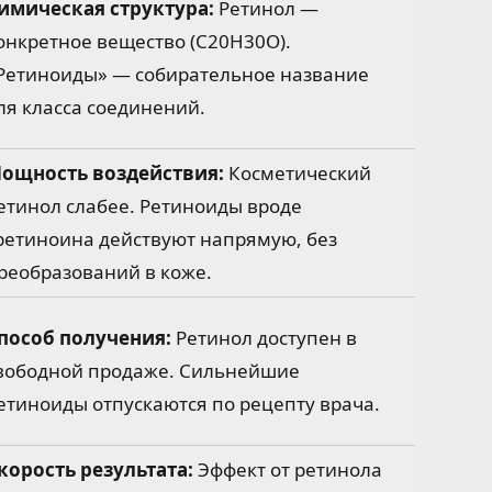
имическая структура:
Ретинол —
онкретное вещество (С20Н30О).
Ретиноиды» — собирательное название
ля класса соединений.
ощность воздействия:
Косметический
етинол слабее. Ретиноиды вроде
ретиноина действуют напрямую, без
реобразований в коже.
пособ получения:
Ретинол доступен в
вободной продаже. Сильнейшие
етиноиды отпускаются по рецепту врача.
корость результата:
Эффект от ретинола