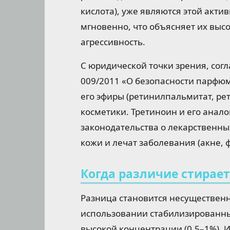
кислота), уже являются этой акти
мгновенно, что объясняет их выс
агрессивность.
С юридической точки зрения, сог
009/2011 «О безопасности парфю
его эфиры (ретинилпальмитат, ре
косметики. Третиноин и его анал
законодательства о лекарственны
кожи и лечат заболевания (акне, 
Когда различие стирает
Разница становится несущественно
использовании стабилизированны
высокой концентрации (0.5–1%). 