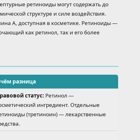
цептурные ретиноиды могут содержать до
мической структуре и силе воздействия.
мина А, доступная в косметике. Ретиноиды —
ючающий как ретинол, так и его более
а
 чём разница
равовой статус:
Ретинол —
осметический ингредиент. Отдельные
етиноиды (третиноин) — лекарственные
редства.