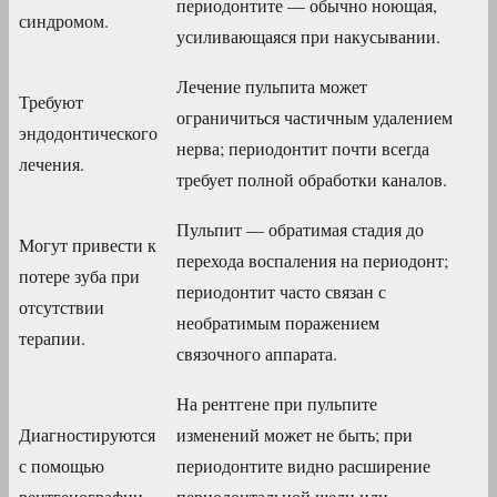
периодонтите — обычно ноющая,
синдромом.
усиливающаяся при накусывании.
Лечение пульпита может
Требуют
ограничиться частичным удалением
эндодонтического
нерва; периодонтит почти всегда
лечения.
требует полной обработки каналов.
Пульпит — обратимая стадия до
Могут привести к
перехода воспаления на периодонт;
потере зуба при
периодонтит часто связан с
отсутствии
необратимым поражением
терапии.
связочного аппарата.
На рентгене при пульпите
Диагностируются
изменений может не быть; при
с помощью
периодонтите видно расширение
рентгенографии.
периодонтальной щели или