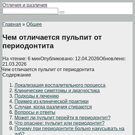
Перейти
Отличия и различия
к
Поиск:
контенту
Главная
»
Общее
Чем отличается пульпит от
периодонтита
На чтение:
6 мин
Опубликовано:
12.04.2026
Обновлено:
21.03.2026
Содержание
Локализация воспалительного процесса
Клинические симптомы и диагностика
Подходы к лечению
Пример из клинической практики
Случаи, когда различия стираются
Вопросы и ответы
Может ли пульпит перейти в периодонтит?
Что опаснее: пульпит или периодонтит?
Почему при периодонтите больно накусывать на
зуб?