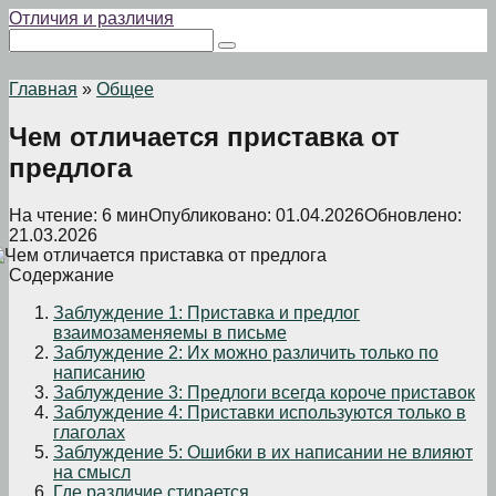
Перейти
Отличия и различия
к
Поиск:
контенту
Главная
»
Общее
Чем отличается приставка от
предлога
На чтение:
6 мин
Опубликовано:
01.04.2026
Обновлено:
21.03.2026
Содержание
Заблуждение 1: Приставка и предлог
взаимозаменяемы в письме
Заблуждение 2: Их можно различить только по
написанию
Заблуждение 3: Предлоги всегда короче приставок
Заблуждение 4: Приставки используются только в
глаголах
Заблуждение 5: Ошибки в их написании не влияют
на смысл
Где различие стирается