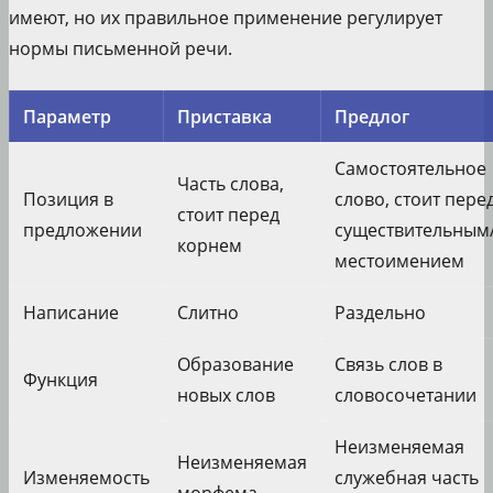
имеют, но их правильное применение регулирует
нормы письменной речи.
Параметр
Приставка
Предлог
Самостоятельное
Часть слова,
Позиция в
слово, стоит пере
стоит перед
предложении
существительным
корнем
местоимением
Написание
Слитно
Раздельно
Образование
Связь слов в
Функция
новых слов
словосочетании
Неизменяемая
Неизменяемая
Изменяемость
служебная часть
морфема