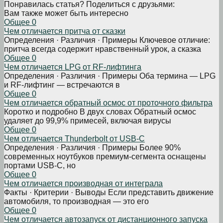
Понравилась статья? Поделиться с друзьями:
Вам также может быть интересно
Общее
0
Чем отличается притча от сказки
Определения · Различия · Примеры Ключевое отличие:
притча всегда содержит нравственный урок, а сказка
Общее
0
Чем отличается LPG от RF-лифтинга
Определения · Различия · Примеры Оба термина — LPG
и RF-лифтинг — встречаются в
Общее
0
Чем отличается обратный осмос от проточного фильтра
Коротко и подробно В двух словах Обратный осмос
удаляет до 99,9% примесей, включая вирусы
Общее
0
Чем отличается Thunderbolt от USB-C
Определения · Различия · Примеры Более 90%
современных ноутбуков премиум-сегмента оснащены
портами USB-C, но
Общее
0
Чем отличается производная от интеграла
Факты · Критерии · Выводы Если представить движение
автомобиля, то производная — это его
Общее
0
Чем отличается автозапуск от дистанционного запуска