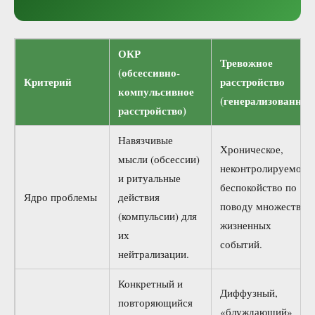
ОКР
Тревожное
(обсессивно-
Критерий
расстройство
компульсивное
(генерализованное
расстройство)
Навязчивые
Хроническое,
мысли (обсессии)
неконтролируемое
и ритуальные
беспокойство по
Ядро проблемы
действия
поводу множества
(компульсии) для
жизненных
их
событий.
нейтрализации.
Конкретный и
Диффузный,
повторяющийся
«блуждающий»