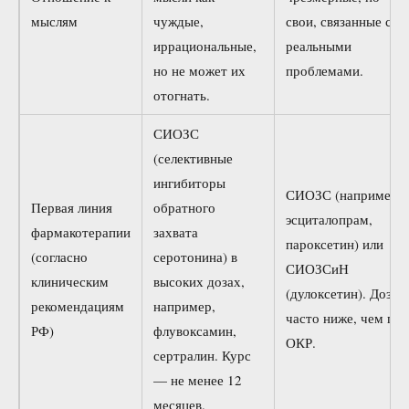
мыслям
чуждые,
свои, связанные с
иррациональные,
реальными
но не может их
проблемами.
отогнать.
СИОЗС
(селективные
ингибиторы
СИОЗС (например,
Первая линия
обратного
эсциталопрам,
фармакотерапии
захвата
пароксетин) или
(согласно
серотонина) в
СИОЗСиН
клиническим
высоких дозах,
(дулоксетин). Дозы
рекомендациям
например,
часто ниже, чем при
РФ)
флувоксамин,
ОКР.
сертралин. Курс
— не менее 12
месяцев.