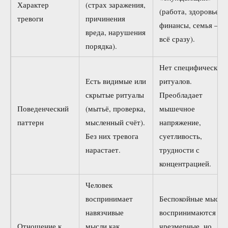
Характер
(страх заражения,
(работа, здоровье,
тревоги
причинения
финансы, семья —
вреда, нарушения
всё сразу).
порядка).
Нет специфических
Есть видимые или
ритуалов.
скрытые ритуалы
Преобладает
Поведенческий
(мытьё, проверка,
мышечное
паттерн
мысленный счёт).
напряжение,
Без них тревога
суетливость,
нарастает.
трудности с
концентрацией.
Человек
воспринимает
Беспокойные мысли
навязчивые
воспринимаются ка
Отношение к
мысли как
чрезмерные, но