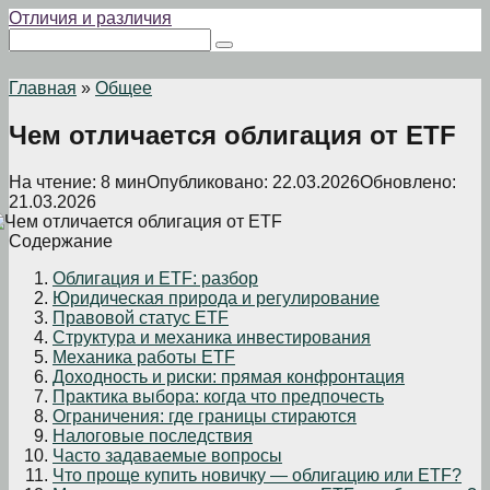
Перейти
Отличия и различия
к
Поиск:
контенту
Главная
»
Общее
Чем отличается облигация от ETF
На чтение:
8 мин
Опубликовано:
22.03.2026
Обновлено:
21.03.2026
Содержание
Облигация и ETF: разбор
Юридическая природа и регулирование
Правовой статус ETF
Структура и механика инвестирования
Механика работы ETF
Доходность и риски: прямая конфронтация
Практика выбора: когда что предпочесть
Ограничения: где границы стираются
Налоговые последствия
Часто задаваемые вопросы
Что проще купить новичку — облигацию или ETF?