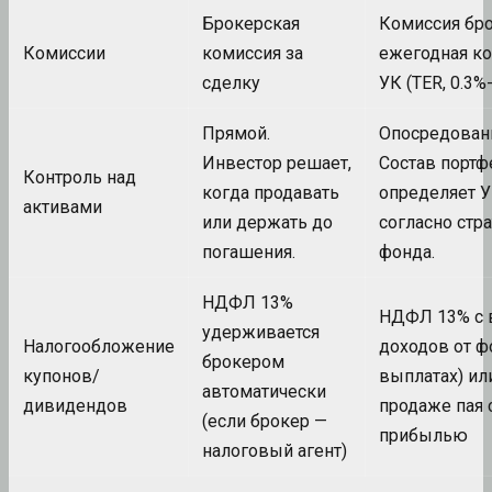
Брокерская
Комиссия бро
Комиссии
комиссия за
ежегодная к
сделку
УК (TER, 0.3%
Прямой.
Опосредован
Инвестор решает,
Состав портф
Контроль над
когда продавать
определяет 
активами
или держать до
согласно стр
погашения.
фонда.
НДФЛ 13%
НДФЛ 13% с 
удерживается
Налогообложение
доходов от ф
брокером
купонов/
выплатах) ил
автоматически
дивидендов
продаже пая 
(если брокер —
прибылью
налоговый агент)