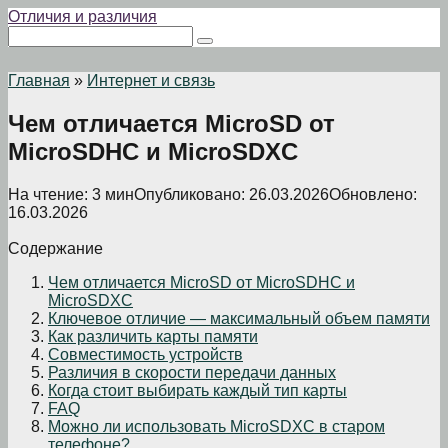
Перейти
Отличия и различия
к
Поиск:
контенту
Главная
»
Интернет и связь
Чем отличается MicroSD от
MicroSDHC и MicroSDXC
На чтение:
3 мин
Опубликовано:
26.03.2026
Обновлено:
16.03.2026
Содержание
Чем отличается MicroSD от MicroSDHC и
MicroSDXC
Ключевое отличие — максимальный объем памяти
Как различить карты памяти
Совместимость устройств
Различия в скорости передачи данных
Когда стоит выбирать каждый тип карты
FAQ
Можно ли использовать MicroSDXC в старом
телефоне?