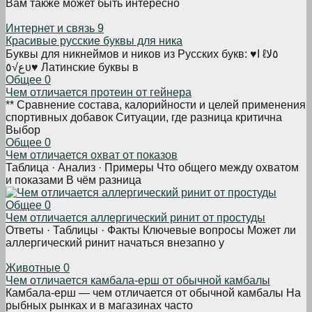
Вам также может быть интересно
Интернет и связь
9
Красивые русские буквы для ника
Буквы для никнеймов и ников из Русских букв: ♥I ℓ٥ﻻ
ﻉ√٥υ♥ Латинские буквы в
Общее
0
Чем отличается протеин от гейнера
** Сравнение состава, калорийности и целей применения
спортивных добавок Ситуации, где разница критична
Выбор
Общее
0
Чем отличается охват от показов
Таблица · Анализ · Примеры Что общего между охватом
и показами В чём разница
Общее
0
Чем отличается аллергический ринит от простуды
Ответы · Таблицы · Факты Ключевые вопросы Может ли
аллергический ринит начаться внезапно у
Животные
0
Чем отличается камбала-ерш от обычной камбалы
Камбала-ерш — чем отличается от обычной камбалы На
рыбных рынках и в магазинах часто