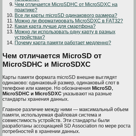
Чем отличается MicroSDHC от MicroSDXC на
практике?
Все ли карты microSD одинакового размера?
Можно ли форматировать MicroSDXC в FAT32?
Какая карта лучше для смартфона?
Можно ли использовать одну карту в разных
устройствах?
Почему карта памяти работает медленно?
Чем отличается MicroSD от
MicroSDHC и MicroSDXC
Карты памяти формата microSD внешне выглядят
одинаково: одинаковый размер, одинаковый слот в
телефоне или камере. Но обозначения
MicroSD,
MicroSDHC и MicroSDXC
указывают на разные
стандарты хранения данных.
Главное различие между ними — максимальный объем
памяти, используемая файловая система и
совместимость устройств. Эти стандарты были
разработаны ассоциацией SD Association по мере роста
потребностей в хранении данных.