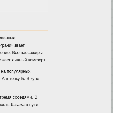
рованные
ограничивает
шение. Все пассажиры
ижает личный комфорт.
 на популярных
 А в точку Б. В купе —
 тремя соседями. В
ость багажа в пути