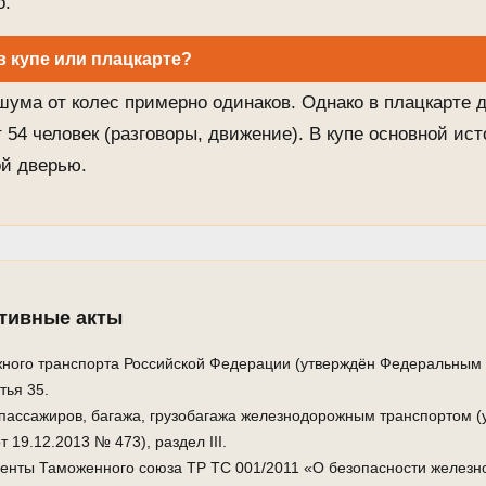
о.
в купе или плацкарте?
шума от колес примерно одинаков. Однако в плацкарте 
 54 человек (разговоры, движение). В купе основной ис
ой дверью.
ативные акты
ного транспорта Российской Федерации (утверждён Федеральным 
атья 35.
пассажиров, багажа, грузобагажа железнодорожным транспортом 
 19.12.2013 № 473), раздел III.
енты Таможенного союза ТР ТС 001/2011 «О безопасности железн