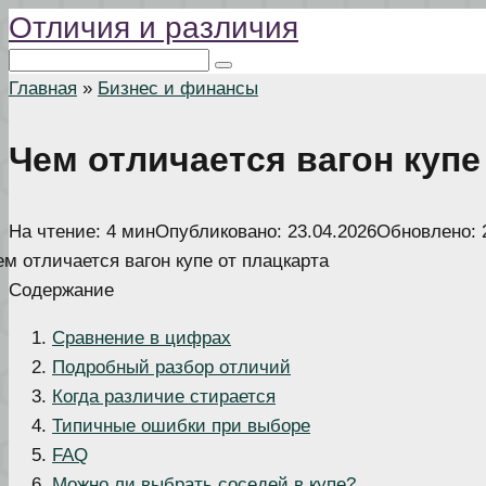
Отличия и различия
Перейти
к
Поиск:
контенту
Главная
»
Бизнес и финансы
Чем отличается вагон купе
На чтение:
4 мин
Опубликовано:
23.04.2026
Обновлено:
Содержание
Сравнение в цифрах
Подробный разбор отличий
Когда различие стирается
Типичные ошибки при выборе
FAQ
Можно ли выбрать соседей в купе?