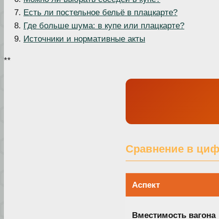
Есть ли постельное бельё в плацкарте?
Где больше шума: в купе или плацкарте?
Источники и нормативные акты
**
Сравнение в циф
Аспект
Вместимость вагона