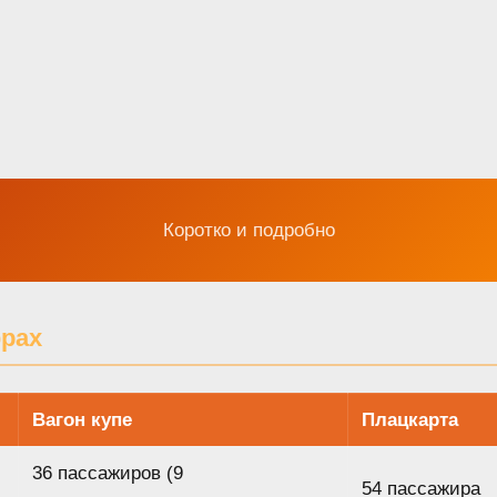
Коротко и подробно
рах
Вагон купе
Плацкарта
36 пассажиров (9
54 пассажира