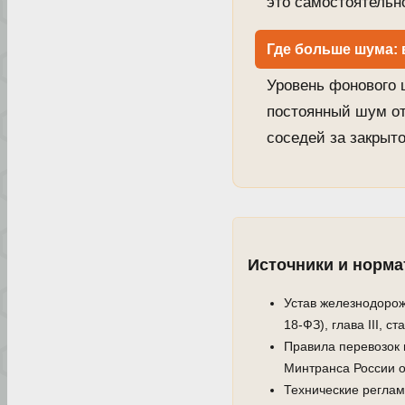
это самостоятельн
Где больше шума: 
Уровень фонового 
постоянный шум от
соседей за закрыт
Источники и норм
Устав железнодорож
18-ФЗ), глава III, ст
Правила перевозок 
Минтранса России от
Технические реглам