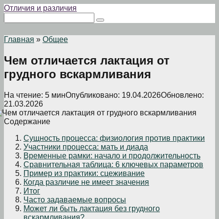
Перейти
Отличия и различия
к
Поиск:
контенту
Главная
»
Общее
Чем отличается лактация от
грудного вскармливания
На чтение:
5 мин
Опубликовано:
19.04.2026
Обновлено:
21.03.2026
Содержание
Сущность процесса: физиология против практики
Участники процесса: мать и диада
Временные рамки: начало и продолжительность
Сравнительная таблица: 6 ключевых параметров
Пример из практики: сцеживание
Когда различие не имеет значения
Итог
Часто задаваемые вопросы
Может ли быть лактация без грудного
вскармливания?