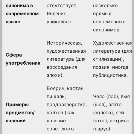
синонима в
отсутствует.
несколько
современном
Явление
прямых
языке
уникально.
современных
синонимов.
Историческая,
Художественная
художественная
литература (для
Сфера
литература (для
стилизации),
употребления
воссоздания
поэзия, иногда
эпохи).
публицистика.
Боярин, кафтан,
пищаль,
Чело (лоб), выя
Примеры
продразвёрстка,
(шея), злато
предметов/
колхоз (как
(золото), сей
явлений
явление
(этот), ветрило
советского
(парус).