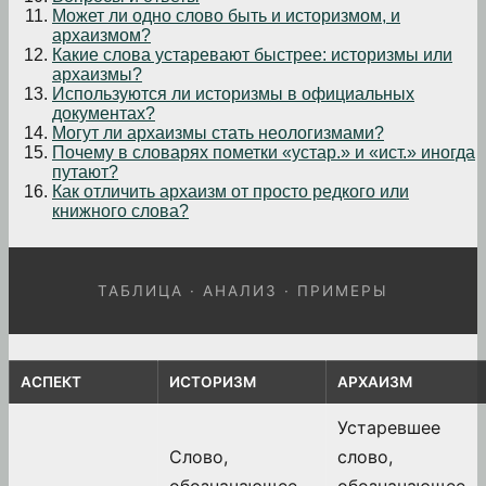
Может ли одно слово быть и историзмом, и
архаизмом?
Какие слова устаревают быстрее: историзмы или
архаизмы?
Используются ли историзмы в официальных
документах?
Могут ли архаизмы стать неологизмами?
Почему в словарях пометки «устар.» и «ист.» иногда
путают?
Как отличить архаизм от просто редкого или
книжного слова?
ТАБЛИЦА · АНАЛИЗ · ПРИМЕРЫ
АСПЕКТ
ИСТОРИЗМ
АРХАИЗМ
Устаревшее
Слово,
слово,