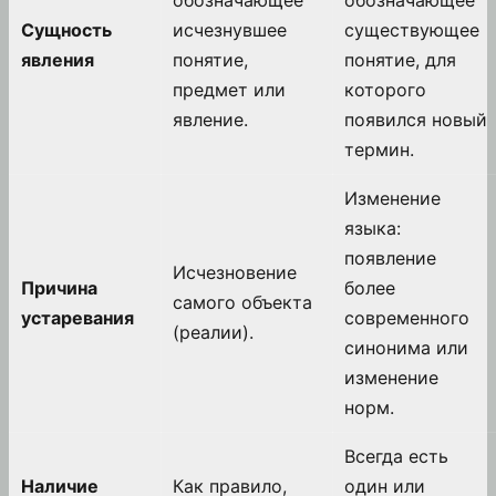
обозначающее
обозначающее
Сущность
исчезнувшее
существующее
явления
понятие,
понятие, для
предмет или
которого
явление.
появился новый
термин.
Изменение
языка:
появление
Исчезновение
Причина
более
самого объекта
устаревания
современного
(реалии).
синонима или
изменение
норм.
Всегда есть
Наличие
Как правило,
один или