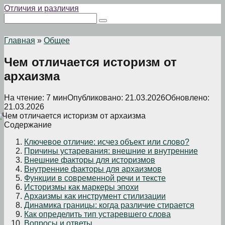
Перейти
Отличия и различия
к
Поиск:
контенту
Главная
»
Общее
Чем отличается историзм от
архаизма
На чтение:
7 мин
Опубликовано:
21.03.2026
Обновлено:
21.03.2026
Содержание
Ключевое отличие: исчез объект или слово?
Причины устаревания: внешние и внутренние
Внешние факторы для историзмов
Внутренние факторы для архаизмов
Функции в современной речи и тексте
Историзмы как маркеры эпохи
Архаизмы как инструмент стилизации
Динамика границы: когда различие стирается
Как определить тип устаревшего слова
Вопросы и ответы