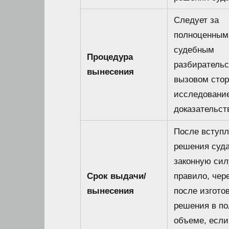
Следует за
полноценным
судебным
Процедура
разбирательс
вынесения
вызовом стор
исследовани
доказательст
После вступ
решения суда
законную сил
Срок выдачи/
правило, чер
вынесения
после изгото
решения в п
объеме, если