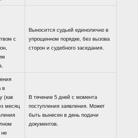
Выносится судьей единолично в
твом с
упрощенном порядке, без вызова
он,
сторон и судебного заседания.
ем
в.
ления
 в
у (как
В течение 5 дней с момента
ез месяц
поступления заявления. Может
вления
быть вынесен в день подачи
олном
документов.
 не