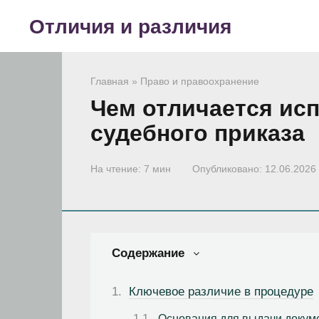
Перейти
Отличия и различия
к
контенту
Главная
»
Право и правоохранение
Чем отличается ис
судебного приказа
На чтение:
7 мин
Опубликовано:
12.06.2026
Содержание
Ключевое различие в процедуре
Основания для выдачи докум