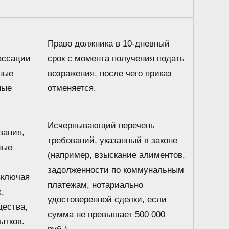
Право должника в 10-дневный
ассации
срок с момента получения подать
ные
возражения, после чего приказ
ные
отменяется.
Исчерпывающий перечень
вания,
требований, указанный в законе
ные
(например, взыскание алиментов,
задолженности по коммунальным
включая
платежам, нотариально
,
удостоверенной сделки, если
ества,
сумма не превышает 500 000
ытков.