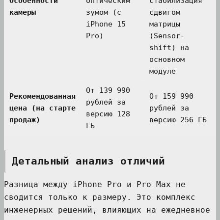
Особенности
оптическим
стабилизация
камеры
зумом (с
сдвигом
iPhone 15
матрицы
Pro)
(Sensor-
shift) на
основном
модуле
От 139 990
Рекомендованная
От 159 990
рублей за
цена (на старте
рублей за
версию 128
продаж)
версию 256 ГБ
ГБ
Детальный анализ отличий
Разница между iPhone Pro и Pro Max не
сводится только к размеру. Это комплекс
инженерных решений, влияющих на ежедневное