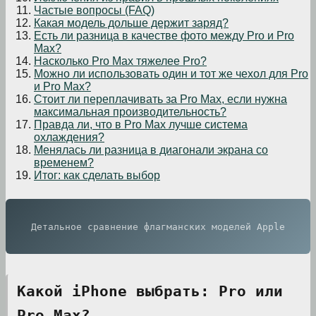
Частые вопросы (FAQ)
Какая модель дольше держит заряд?
Есть ли разница в качестве фото между Pro и Pro
Max?
Насколько Pro Max тяжелее Pro?
Можно ли использовать один и тот же чехол для Pro
и Pro Max?
Стоит ли переплачивать за Pro Max, если нужна
максимальная производительность?
Правда ли, что в Pro Max лучше система
охлаждения?
Менялась ли разница в диагонали экрана со
временем?
Итог: как сделать выбор
Детальное сравнение флагманских моделей Apple
Какой iPhone выбрать: Pro или
Pro Max?