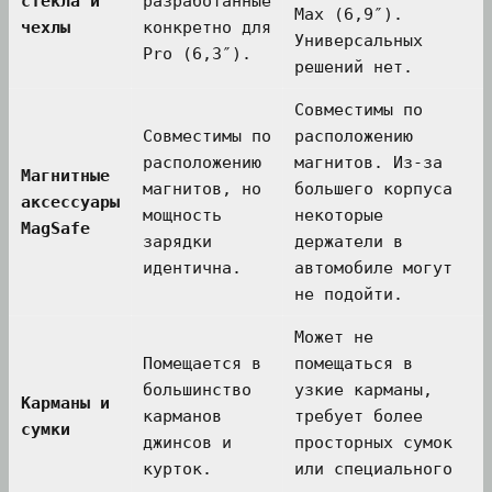
стёкла и
разработанные
Max (6,9″).
чехлы
конкретно для
Универсальных
Pro (6,3″).
решений нет.
Совместимы по
Совместимы по
расположению
расположению
магнитов. Из-за
Магнитные
магнитов, но
большего корпуса
аксессуары
мощность
некоторые
MagSafe
зарядки
держатели в
идентична.
автомобиле могут
не подойти.
Может не
Помещается в
помещаться в
большинство
узкие карманы,
Карманы и
карманов
требует более
сумки
джинсов и
просторных сумок
курток.
или специального