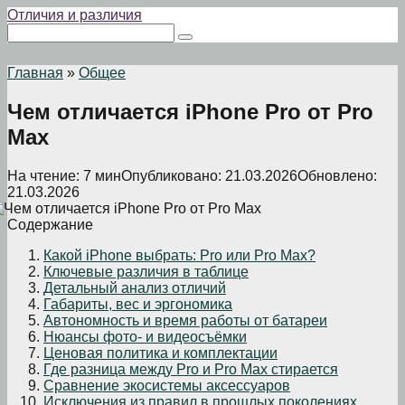
Перейти
Отличия и различия
к
Поиск:
контенту
Главная
»
Общее
Чем отличается iPhone Pro от Pro
Max
На чтение:
7 мин
Опубликовано:
21.03.2026
Обновлено:
21.03.2026
Содержание
Какой iPhone выбрать: Pro или Pro Max?
Ключевые различия в таблице
Детальный анализ отличий
Габариты, вес и эргономика
Автономность и время работы от батареи
Нюансы фото- и видеосъёмки
Ценовая политика и комплектации
Где разница между Pro и Pro Max стирается
Сравнение экосистемы аксессуаров
Исключения из правил в прошлых поколениях