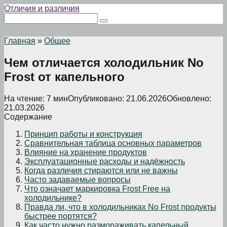
Перейти
Отличия и различия
к
Поиск:
контенту
Главная
»
Общее
Чем отличается холодильник No
Frost от капельного
На чтение:
7 мин
Опубликовано:
21.06.2026
Обновлено:
21.03.2026
Содержание
Принцип работы и конструкция
Сравнительная таблица основных параметров
Влияние на хранение продуктов
Эксплуатационные расходы и надёжность
Когда различия стираются или не важны
Часто задаваемые вопросы
Что означает маркировка Frost Free на
холодильнике?
Правда ли, что в холодильниках No Frost продукты
быстрее портятся?
Как часто нужно размораживать капельный