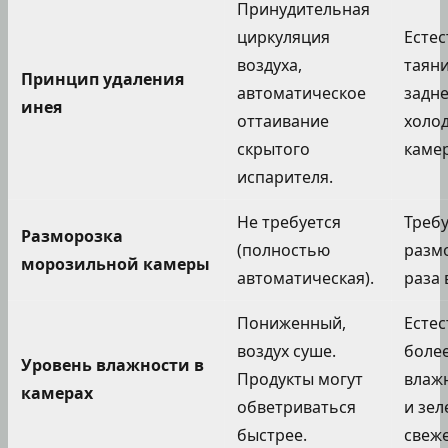
Принудительная
циркуляция
Есте
воздуха,
таяни
Принцип удаления
автоматическое
задне
инея
оттаивание
холо
скрытого
камер
испарителя.
Не требуется
Требу
Разморозка
(полностью
разм
морозильной камеры
автоматическая).
раза 
Пониженный,
Естес
воздух суше.
боле
Уровень влажности в
Продукты могут
влаж
камерах
обветриваться
и зел
быстрее.
свеж