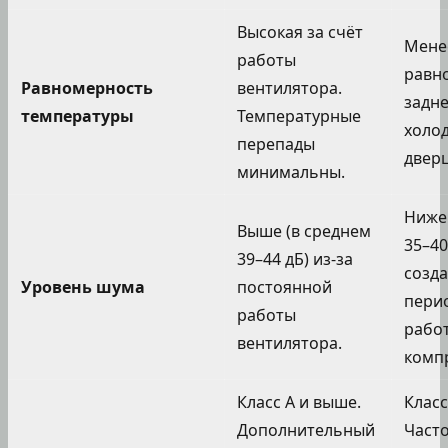
Высокая за счёт
Мене
работы
равно
Равномерность
вентилятора.
задне
температуры
Температурные
холод
перепады
дверц
минимальны.
Ниже 
Выше (в среднем
35–40
39–44 дБ) из-за
созда
Уровень шума
постоянной
пери
работы
рабо
вентилятора.
комп
Класс А и выше.
Класс
Дополнительный
Част