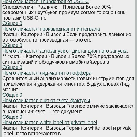
Чем отличается Thunderbolt от USB-C
Определения · Различия · Примеры Более 90%
современных ноутбуков премиум-сегмента оснащены
портами USB-C, но
Общее
0
Чем отличается производная от интеграла
Факты · Критерии · Выводы Если представить движение
автомобиля, то производная — это его
Общее
0
Чем отличается автозапуск от дистанционного запуска
** Факты · Критерии · Выводы Более 70% продаваемых
сигнализаций и обходчиков иммобилайзеров в
Общее
0
Чем отличается лид-магнит от оффера
Сравнительный анализ маркетинговых инструментов для
привлечения и удержания клиентов. В двух словах Лид-
магнит —
Общее
0
Чем отличается счет от счета-фактуры
Факты · Критерии · Выводы Главное отличие заключается
в назначении: счет — это документ
Общее
0
Чем отличается white label от private label
Факты · Критерии · Выводы Термины white label и private
label часто встречаются в