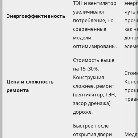
ТЭН и вентилятор
энер
увеличивают
чуть
Энергоэффективность
потребление, но
прочи
современные
как н
модели
допо
оптимизированы.
элеме
Стоимость выше
на 15–30%.
Стои
Конструкция
Цена и сложность
Конс
сложнее, ремонт
ремонта
проще
(вентилятор, ТЭН,
прави
засор дренажа)
дороже.
Быстрее после
открытия двери
Медл