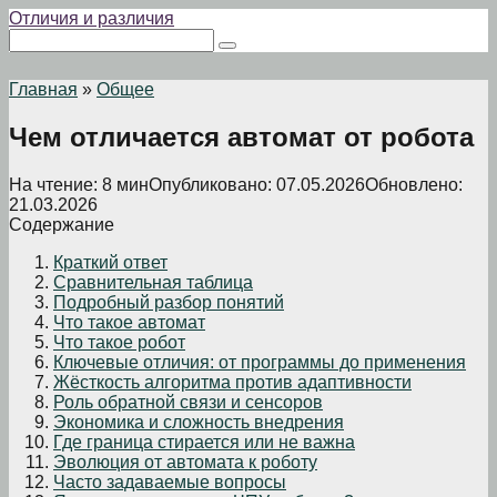
Перейти
Отличия и различия
к
Поиск:
контенту
Главная
»
Общее
Чем отличается автомат от робота
На чтение:
8 мин
Опубликовано:
07.05.2026
Обновлено:
21.03.2026
Содержание
Краткий ответ
Сравнительная таблица
Подробный разбор понятий
Что такое автомат
Что такое робот
Ключевые отличия: от программы до применения
Жёсткость алгоритма против адаптивности
Роль обратной связи и сенсоров
Экономика и сложность внедрения
Где граница стирается или не важна
Эволюция от автомата к роботу
Часто задаваемые вопросы