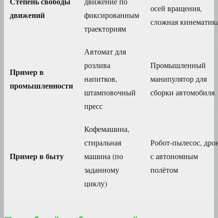
Степень свободы
движение по
осей вращения,
движений
фиксированным
сложная кинематик
траекториям
Автомат для
розлива
Промышленный
Пример в
напитков,
манипулятор для
промышленности
штамповочный
сборки автомобиля
пресс
Кофемашина,
стиральная
Робот-пылесос, дро
Пример в быту
машина (по
с автономным
заданному
полётом
циклу)