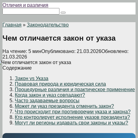
Перейти
Отличия и различия
к
Поиск:
контенту
Главная
»
Законодательство
Чем отличается закон от указа
На чтение:
5 мин
Опубликовано:
21.03.2026
Обновлено:
21.03.2026
Содержание
Закон vs Указа
Правовая природа и юридическая сила
Процедурные различия и практическое применение
Когда закон и указ совпадают?
Часто задаваемые вопросы
Может ли указ президента отменить закон?
Что происходит при противоречии указа и закона?
Кто контролирует исполнение указов президента?
Могут ли регионы издавать свои законы и указы?