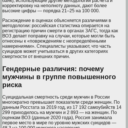
банк), использующие другие методологии расчёта и
корректировку на неполноту данных, дают более
высокие цифры — порядка 21–25 на 100 000.
Расхождение в оценках объясняется различиями в
методологии: российская статистика опирается на
регистрацию причин смерти в органах ЗАГС, тогда как
ВОЗ делает поправку на случаи, которые могли быть
отнесены к «повреждениям с неопределёнными
намерениями». Специалисты указывают, что часть
суицидов может учитываться в других категориях
смертности от внешних причин.
Гендерные различия: почему
мужчины в группе повышенного
риска
Суицидальная смертность среди мужчин в России
многократно превышает показатели среди женщин. По
данным Росстата за 2019 год, из 17 192 самоубийств 14
299 приходилось на мужчин и 2 893 — на женщин. По
оценкам ВОЗ (данные 2020 года), Россия занимала
первое место в мире по уровню мужских суицидов —
48,3 на 100 000 мужского населения.