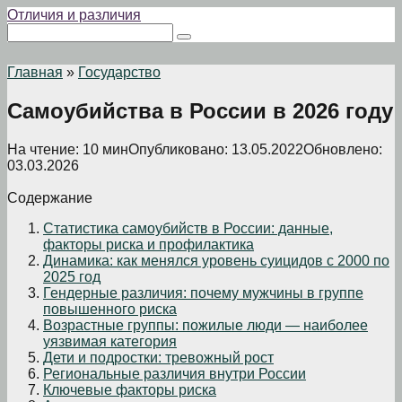
Перейти
Отличия и различия
к
Поиск:
контенту
Главная
»
Государство
Самоубийства в России в 2026 году
На чтение:
10 мин
Опубликовано:
13.05.2022
Обновлено:
03.03.2026
Содержание
Статистика самоубийств в России: данные,
факторы риска и профилактика
Динамика: как менялся уровень суицидов с 2000 по
2025 год
Гендерные различия: почему мужчины в группе
повышенного риска
Возрастные группы: пожилые люди — наиболее
уязвимая категория
Дети и подростки: тревожный рост
Региональные различия внутри России
Ключевые факторы риска