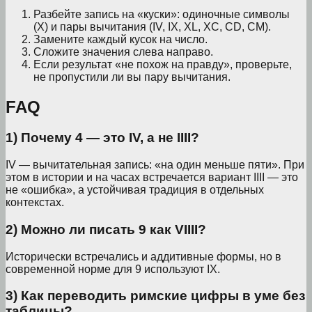
Разбейте запись на «куски»: одиночные символы
(X) и пары вычитания (IV, IX, XL, XC, CD, CM).
Замените каждый кусок на число.
Сложите значения слева направо.
Если результат «не похож на правду», проверьте,
не пропустили ли вы пару вычитания.
FAQ
1) Почему 4 — это IV, а не IIII?
IV — вычитательная запись: «на один меньше пяти». При
этом в истории и на часах встречается вариант IIII — это
не «ошибка», а устойчивая традиция в отдельных
контекстах.
2) Можно ли писать 9 как VIIII?
Исторически встречались и аддитивные формы, но в
современной норме для 9 используют IX.
3) Как переводить римские цифры в уме без
таблицы?