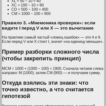
XL = 50 − 10 = 40
XC = 100 − 10 = 90
CD = 500 − 100 = 400
CM = 1000 − 100 = 900
Правило 3. «Мнемоника проверки»: если
видите I перед V или X — это вычитание
На практике самый частый «ловец ошибок» — это 4 и 9.
Если перед V или X стоит I, значит «на единицу меньше».
Пример разборки сложного числа
(чтобы закрепить принцип)
MCM = 1000 + (1000 − 100) = 1900. Сначала читаем слева
направо: M (1000), затем CM (900) — и получаем сумму.
Откуда взялись эти знаки: что
точно известно, а что считается
гипотезой