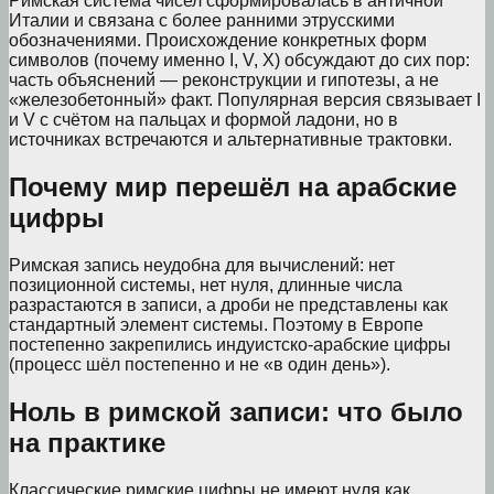
Римская система чисел сформировалась в античной
Италии и связана с более ранними этрусскими
обозначениями. Происхождение конкретных форм
символов (почему именно I, V, X) обсуждают до сих пор:
часть объяснений — реконструкции и гипотезы, а не
«железобетонный» факт. Популярная версия связывает I
и V с счётом на пальцах и формой ладони, но в
источниках встречаются и альтернативные трактовки.
Почему мир перешёл на арабские
цифры
Римская запись неудобна для вычислений: нет
позиционной системы, нет нуля, длинные числа
разрастаются в записи, а дроби не представлены как
стандартный элемент системы. Поэтому в Европе
постепенно закрепились индуистско-арабские цифры
(процесс шёл постепенно и не «в один день»).
Ноль в римской записи: что было
на практике
Классические римские цифры не имеют нуля как