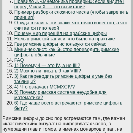
Правило 3. «Мнемоника проверки»: если видите I
перед V или X — это вычитание
Пример разборки сложного числа (чтобы закрепить
принцип)
Откуда взялись эти знаки: что точно известно, а что
считается гипотезой
Почему мир перешёл на арабские цифры
Ноль в римской записи: что было на практике
Где римские цифры используются сейчас
Мини-чек-лист: как быстро переводить римские
цифры в обычные
FAQ
1) Почему 4 — это IV, а не IIII?
2) Можно ли писать 9 как VIIII?
3) Как переводить римские цифры в уме без
таблицы?
4) Что означает MCMXCIV?
5) Почему римская система неудобна для
математики?
6) Где чаще всего встречаются римские цифры в
быту?
Римские цифры до сих пор встречаются там, где важен
«классический» визуал: на циферблатах часов, в
нумерации глав и томов, в именах монархов и пап, на