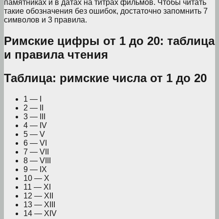
памятниках и в датах на титрах фильмов. Чтобы читать
такие обозначения без ошибок, достаточно запомнить 7
символов и 3 правила.
Римские цифры от 1 до 20: таблица
и правила чтения
Таблица: римские числа от 1 до 20
1 — I
2 — II
3 — III
4 — IV
5 — V
6 — VI
7 — VII
8 — VIII
9 — IX
10 — X
11 — XI
12 — XII
13 — XIII
14 — XIV