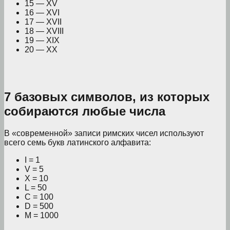
15 — XV
16 — XVI
17 — XVII
18 — XVIII
19 — XIX
20 — XX
7 базовых символов, из которых
собираются любые числа
В «современной» записи римских чисел используют
всего семь букв латинского алфавита:
I = 1
V = 5
X = 10
L = 50
C = 100
D = 500
M = 1000