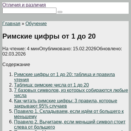
Перейти
Отличия и различия
к
Поиск:
контенту
Главная
»
Обучение
Римские цифры от 1 до 20
На чтение:
4 мин
Опубликовано:
15.02.2026
Обновлено:
02.03.2026
Содержание
Римские цифры от 1 до 20: таблица и правила
чтения
Таблица: римские числа от 1 до 20
7 базовых символов, из которых собираются любые
числа
Как читать римские цифры: 3 правила, которые
закрывают 95% случаев
Правило 1. Складываем, если идём от большего к
меньшему
Правило 2. Вычитаем, если меньший символ стоит
слева от большего