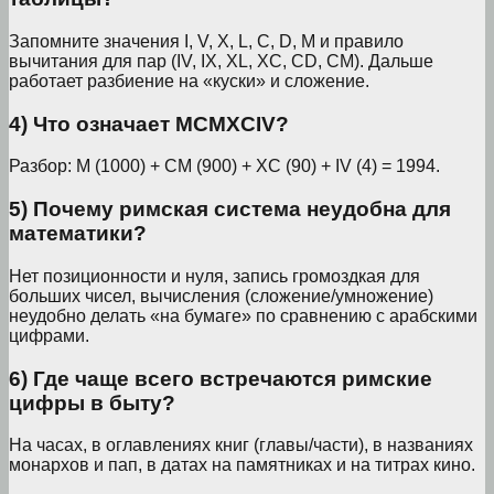
Запомните значения I, V, X, L, C, D, M и правило
вычитания для пар (IV, IX, XL, XC, CD, CM). Дальше
работает разбиение на «куски» и сложение.
4) Что означает MCMXCIV?
Разбор: M (1000) + CM (900) + XC (90) + IV (4) = 1994.
5) Почему римская система неудобна для
математики?
Нет позиционности и нуля, запись громоздкая для
больших чисел, вычисления (сложение/умножение)
неудобно делать «на бумаге» по сравнению с арабскими
цифрами.
6) Где чаще всего встречаются римские
цифры в быту?
На часах, в оглавлениях книг (главы/части), в названиях
монархов и пап, в датах на памятниках и на титрах кино.