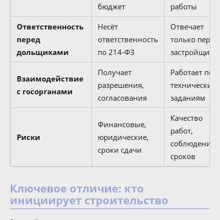
бюджет
работы
Ответственность
Несёт
Отвечает
перед
ответственность
только перед
дольщиками
по 214-ФЗ
застройщико
Получает
Работает по
Взаимодействие
разрешения,
техническим
с госорганами
согласования
заданиям
Качество
Финансовые,
работ,
Риски
юридические,
соблюдение
сроки сдачи
сроков
Ключевое отличие: кто
инициирует строительство