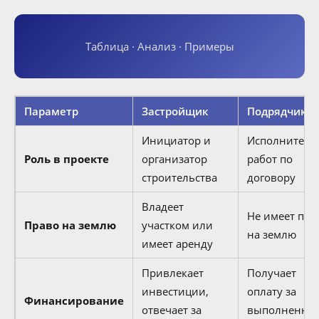
Таблица · Анализ · Примеры
Параметр
Застройщик
Подрядчик
Инициатор и
Исполнитель
Роль в проекте
организатор
работ по
строительства
договору
Владеет
Не имеет пра
Право на землю
участком или
на землю
имеет аренду
Привлекает
Получает
инвестиции,
оплату за
Финансирование
отвечает за
выполненны