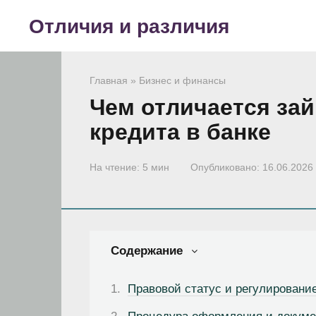
Перейти
Отличия и различия
к
контенту
Главная
»
Бизнес и финансы
Чем отличается за
кредита в банке
На чтение:
5 мин
Опубликовано:
16.06.2026
Содержание
Правовой статус и регулировани