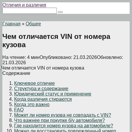
Перейти
Отличия и различия
к
Поиск:
контенту
Главная
»
Общее
Чем отличается VIN от номера
кузова
На чтение:
4 мин
Опубликовано:
21.03.2026
Обновлено:
21.03.2026
Содержание
Ключевое отличие
Структура и содержание
Юридический статус и применение
Когда различия стираются
Когда это важно
FAQ
Может ли номер кузова не совпадать с VIN?
Что важнее при покупке б/у автомобиля?
Где находится номер кузова на автомобиле?
Можно ли восстановить поврежденный номер