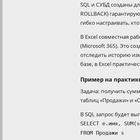
SQL и СУБД созданы д
ROLLBACK) гарантирую
гибко настраивать, к
В Excel совместная ра
(Microsoft 365). Это с
отследить историю из
базе, в Excel практич
Пример на практике
Задача: получить сум
таблиц «Продажи» и «
В SQL запрос будет выг
SELECT e.имя, SUM(s
FROM Продажи s