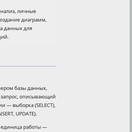
анализ, личные
создание диаграмм,
а данных для
ций.
рвером базы данных,
т запрос, описывающий
и — выборка (SELECT),
NSERT, UPDATE).
я единица работы —