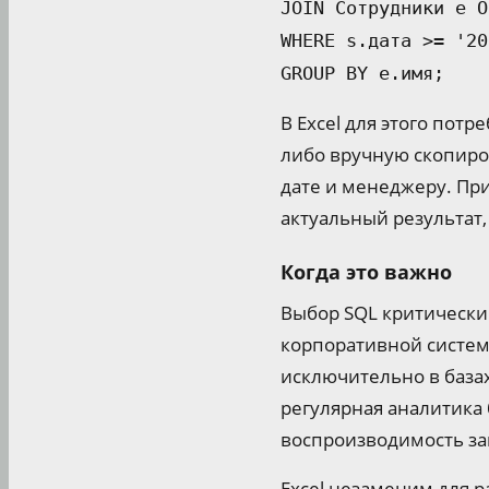
JOIN Сотрудники e O
WHERE s.дата >= '20
GROUP BY e.имя;
В Excel для этого пот
либо вручную скопиров
дате и менеджеру. Пр
актуальный результат, 
Когда это важно
Выбор SQL критически
корпоративной системы
исключительно в базах
регулярная аналитика
воспроизводимость за
Excel незаменим для р