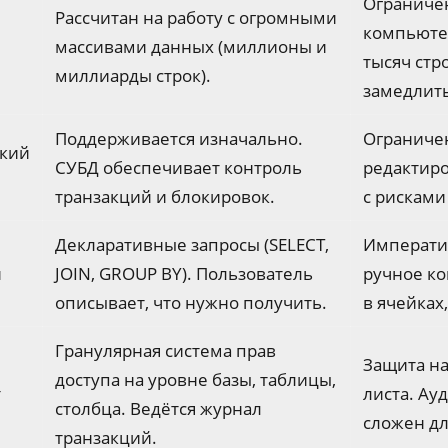
Ограниче
Рассчитан на работу с огромными
компьютер
массивами данных (миллионы и
тысяч стр
миллиарды строк).
замедлить
Поддерживается изначально.
Ограниче
ский
СУБД обеспечивает контроль
редактир
транзакций и блокировок.
с рисками
Декларативные запросы (SELECT,
Императи
и
JOIN, GROUP BY). Пользователь
ручное к
описывает, что нужно получить.
в ячейках
Гранулярная система прав
Защита на
доступа на уровне базы, таблицы,
т
листа. Ау
столбца. Ведётся журнал
сложен дл
транзакций.