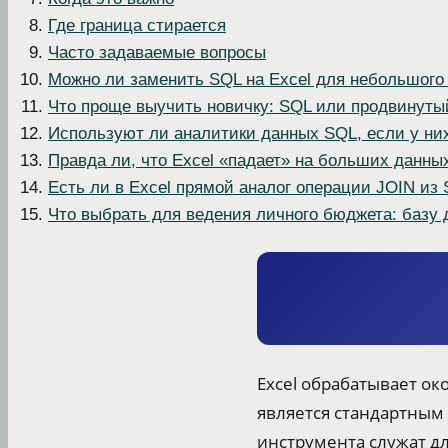
Где граница стирается
Часто задаваемые вопросы
Можно ли заменить SQL на Excel для небольшого
Что проще выучить новичку: SQL или продвинуты
Используют ли аналитики данных SQL, если у них
Правда ли, что Excel «падает» на больших данны
Есть ли в Excel прямой аналог операции JOIN из
Что выбрать для ведения личного бюджета: базу 
Excel обрабатывает око
является стандартным 
инструмента служат д