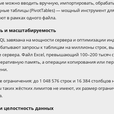
ные можно вводить вручную, импортировать, обраба
дные таблицы (PivotTables) — мощный инструмент дл
ают в рамках одного файла.
ь и масштабируемость
QL завязана на мощности сервера и оптимизации и
батывают запросы к таблицам на миллионы строк, в
 сервера. Файл Excel, превышающий 100–200 тысяч с
перативную память, а операции копирования или пе
ени.
 ограничения: до 1 048 576 строк и 16 384 столбцов н
ы таких жёстких лимитов не имеют, их размер огран
а.
и целостность данных