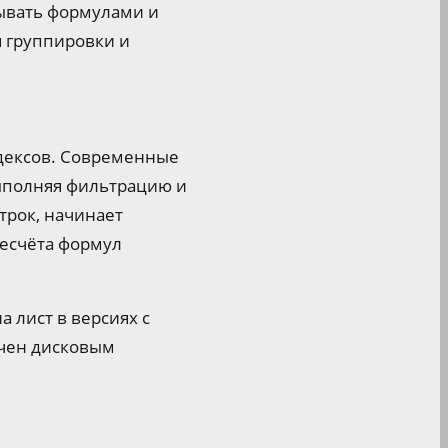
тывать формулами и
я группировки и
ндексов. Современные
ыполняя фильтрацию и
трок, начинает
ресчёта формул
а лист в версиях с
ичен дисковым