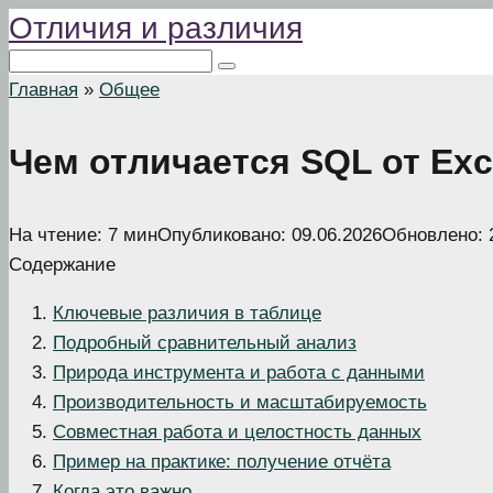
Отличия и различия
Перейти
к
Поиск:
контенту
Главная
»
Общее
Чем отличается SQL от Exc
На чтение:
7 мин
Опубликовано:
09.06.2026
Обновлено:
Содержание
Ключевые различия в таблице
Подробный сравнительный анализ
Природа инструмента и работа с данными
Производительность и масштабируемость
Совместная работа и целостность данных
Пример на практике: получение отчёта
Когда это важно