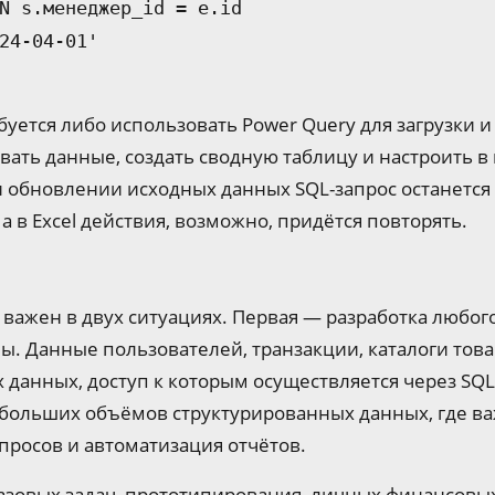
N s.менеджер_id = e.id
24-04-01'
ребуется либо использовать Power Query для загрузки 
ать данные, создать сводную таблицу и настроить в
и обновлении исходных данных SQL-запрос останетс
а в Excel действия, возможно, придётся повторять.
 важен в двух ситуациях. Первая — разработка любо
. Данные пользователей, транзакции, каталоги това
 данных, доступ к которым осуществляется через SQL
 больших объёмов структурированных данных, где ва
просов и автоматизация отчётов.
азовых задач, прототипирования, личных финансовых