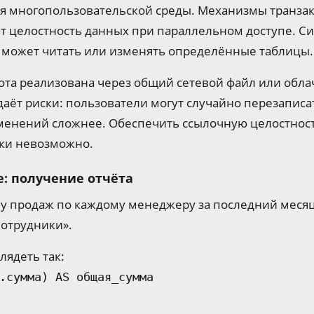
ля многопользовательской среды. Механизмы транзак
т целостность данных при параллельном доступе. Си
то может читать или изменять определённые таблицы.
бота реализована через общий сетевой файл или обл
оздаёт риски: пользователи могут случайно перезаписа
менений сложнее. Обеспечить ссылочную целостност
ески невозможно.
: получение отчёта
му продаж по каждому менеджеру за последний месяц
Сотрудники».
лядеть так:
.сумма) AS общая_сумма