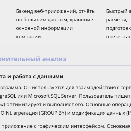
Бэкенд веб-приложений, отчёты
Быстрый 
по большим данным, хранение
расчёты, 
основной информации
подготовк
компании.
презента
внительный анализ
та и работа с данными
программа. Он используется для взаимодействия с се
greSQL или Microsoft SQL Server. Пользователь пише
БД оптимизирует и выполняет его. Основные операци
OIN), агрегация (GROUP BY) и модификация данных (I
ое приложение с графическим интерфейсом. Основна