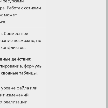
н ресурсами
а. Работа с сотнями
ок может
ся.
н. Совместное
ование возможно, но
 конфликтов.
вные действия:
опирование, формулы
, сводные таблицы.
 уровне файла или
дит изменений
я реализации.