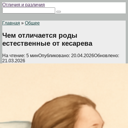
Перейти
Отличия и различия
к
Поиск:
контенту
Главная
»
Общее
Чем отличается роды
естественные от кесарева
На чтение:
5 мин
Опубликовано:
20.04.2026
Обновлено:
21.03.2026