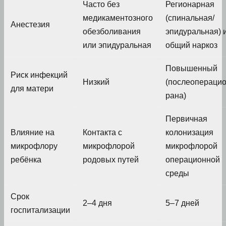
Часто без
Регионарная
медикаментозного
(спинальная/
Анестезия
обезболивания
эпидуральная) 
или эпидуральная
общий наркоз
Повышенный
Риск инфекций
Низкий
(послеопераци
для матери
рана)
Первичная
Влияние на
Контакта с
колонизация
микрофлору
микрофлорой
микрофлорой
ребёнка
родовых путей
операционной
среды
Срок
2–4 дня
5–7 дней
госпитализации