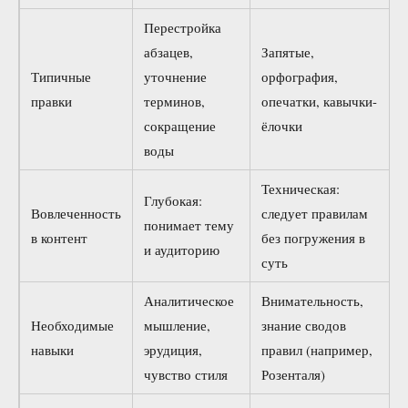
Перестройка
абзацев,
Запятые,
Типичные
уточнение
орфография,
правки
терминов,
опечатки, кавычки-
сокращение
ёлочки
воды
Техническая:
Глубокая:
Вовлеченность
следует правилам
понимает тему
в контент
без погружения в
и аудиторию
суть
Аналитическое
Внимательность,
Необходимые
мышление,
знание сводов
навыки
эрудиция,
правил (например,
чувство стиля
Розенталя)