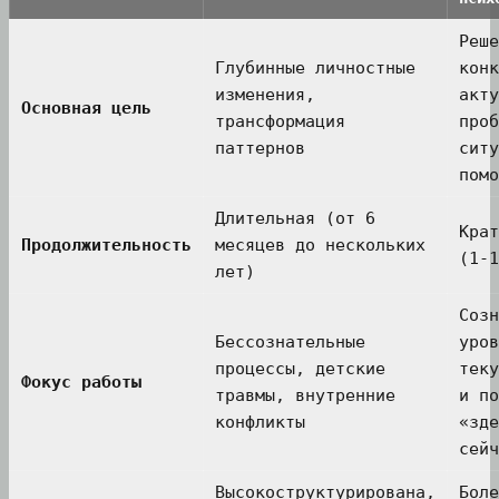
Реше
Глубинные личностные
конк
изменения,
акту
Основная цель
трансформация
проб
паттернов
ситу
помо
Длительная (от 6
Крат
Продолжительность
месяцев до нескольких
(1-1
лет)
Созн
Бессознательные
уров
процессы, детские
теку
Фокус работы
травмы, внутренние
и по
конфликты
«зде
сейч
Высокоструктурирована,
Боле