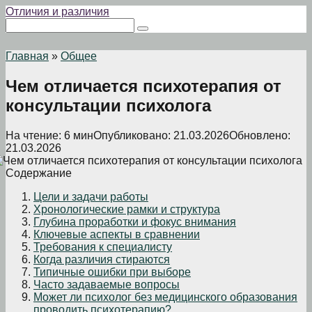
Перейти
Отличия и различия
к
Поиск:
контенту
Главная
»
Общее
Чем отличается психотерапия от
консультации психолога
На чтение:
6 мин
Опубликовано:
21.03.2026
Обновлено:
21.03.2026
Содержание
Цели и задачи работы
Хронологические рамки и структура
Глубина проработки и фокус внимания
Ключевые аспекты в сравнении
Требования к специалисту
Когда различия стираются
Типичные ошибки при выборе
Часто задаваемые вопросы
Может ли психолог без медицинского образования
проводить психотерапию?