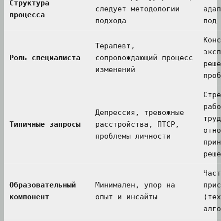
Структура
следует методологии
адап
процесса
подхода
под 
Конс
Терапевт,
эксп
Роль специалиста
сопровождающий процесс
реше
изменений
проб
Стре
рабо
Депрессия, тревожные
труд
Типичные запросы
расстройства, ПТСР,
отно
проблемы личности
прин
реше
Част
Образовательный
Минимален, упор на
прис
компонент
опыт и инсайты
(тех
алго