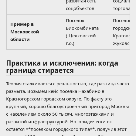
развитая сеть
социальна
соцобъектов
торговая 
Поселок
Поселок
Пример в
Биокомбината
городског
Московской
(Щелковский
Кратово (г
области
г.о.)
Жуковски
Практика и исключения: когда
граница стирается
Теория сталкивается с реальностью, где разница часто
размыта. Возьмем кейс поселка Нахабино в
Красногорском городском округе. По факту это
крупный, хорошо благоустроенный пригород Москвы
с населением около 50 тысяч, многоэтажками и
развитой инфраструктурой. Но юридически он
остается **поселком городского типа**, получив этот