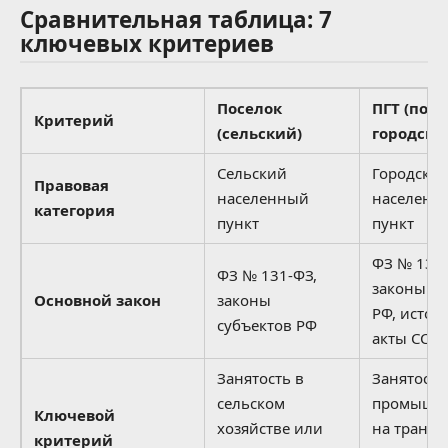
Сравнительная таблица: 7
ключевых критериев
Поселок
ПГТ (посе
Критерий
(сельский)
городског
Сельский
Городско
Правовая
населенный
населенн
категория
пункт
пункт
ФЗ № 131-
ФЗ № 131-ФЗ,
законы су
Основной закон
законы
РФ, истор
субъектов РФ
акты ССС
Занятость в
Занятость
сельском
промышле
Ключевой
хозяйстве или
на трансп
критерий