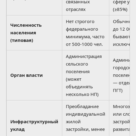
связанных
сфере усл
отраслях
(≥85%)
Нет строгого
Обычно от
Численность
федерального
до 12 000 
населения
минимума, часто
бывают
(типовая)
от 500-1000 чел.
исключен
Администрация
Админист
сельского
городског
поселения
Орган власти
поселения
(может
— отдель
объединять
ПГТ)
несколько НП)
Преобладание
Многоэта
индивидуальной
или слобо
Инфраструктурный
жилой
застройка
уклад
застройки, менее
развитая