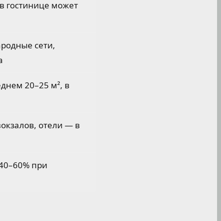
 в гостинице может
ародные сети,
а
днем 20–25 м², в
окзалов, отели — в
 40–60% при