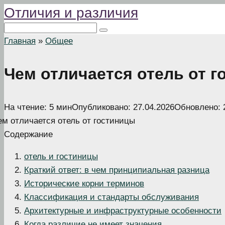
Отличия и различия
Перейти
к
Поиск:
контенту
Главная
»
Общее
Чем отличается отель от 
На чтение:
5 мин
Опубликовано:
27.04.2026
Обновлено:
Содержание
отель и гостиницы
Краткий ответ: в чем принципиальная разница
Исторические корни терминов
Классификация и стандарты обслуживания
Архитектурные и инфраструктурные особенности
Когда различие не имеет значения