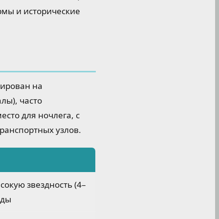
рмы и исторические
тирован на
лы), часто
сто для ночлега, с
транспортных узлов.
сокую звездность (4–
зды