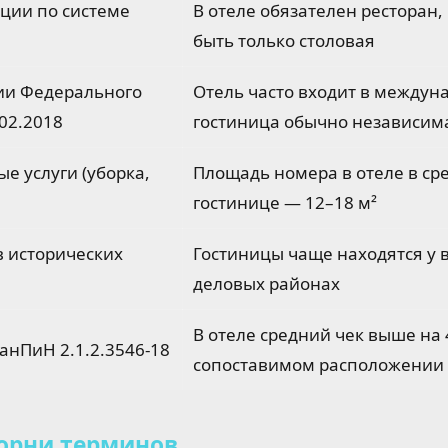
ции по системе
В отеле обязателен ресторан,
быть только столовая
ии Федерального
Отель часто входит в междун
.02.2018
гостиница обычно независим
е услуги (уборка,
Площадь номера в отеле в сре
гостинице — 12–18 м²
в исторических
Гостиницы чаще находятся у в
деловых районах
В отеле средний чек выше на
анПиН 2.1.2.3546-18
сопоставимом расположении
орни терминов