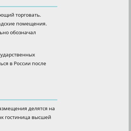
ающий торговать.
ладские помещения.
льно обозначал
сударственных
ся в России после
размещения делятся на
ак гостиница высшей