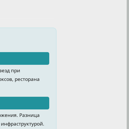
везд при
юксов, ресторана
ожения. Разница
 инфраструктурой.