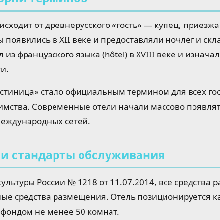
исходит от древнерусского «гость» — купец, приезж
 появились в XII веке и предоставляли ночлег и ск
из французского языка (hôtel) в XVIII веке и изнача
ти.
остиница» стало официальным термином для всех го
мства. Современные отели начали массово появлять
международных сетей.
и стандарты обслуживания
ультуры России № 1218 от 11.07.2014, все средства 
ные средства размещения. Отель позиционируется к
 фондом не менее 50 комнат.