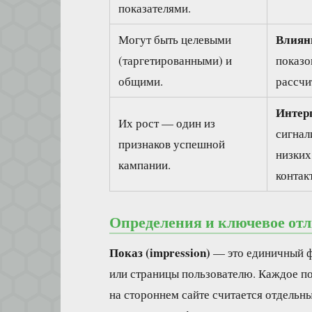
показателями.
Влияни
Могут быть целевыми
(таргетированными) и
показо
общими.
рассчи
Интер
Их рост — один из
сигнал
признаков успешной
низких
кампании.
контак
Определения и ключевое от
Показ (impression)
— это единичный ф
или страницы пользователю. Каждое поя
на стороннем сайте считается отдельн