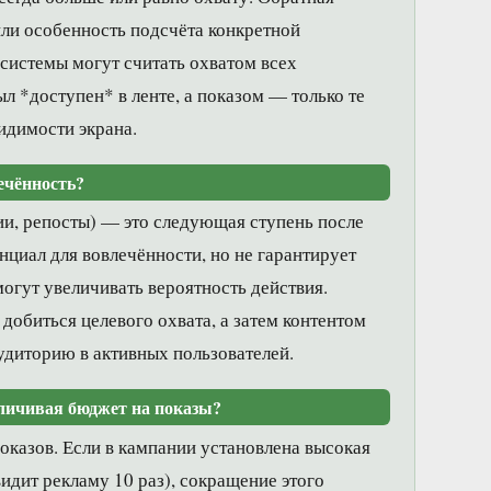
ли особенность подсчёта конкретной
системы могут считать охватом всех
ыл *доступен* в ленте, а показом — только те
видимости экрана.
ечённость?
ии, репосты) — это следующая ступень после
енциал для вовлечённости, но не гарантирует
могут увеличивать вероятность действия.
добиться целевого охвата, а затем контентом
удиторию в активных пользователей.
еличивая бюджет на показы?
показов. Если в кампании установлена высокая
видит рекламу 10 раз), сокращение этого