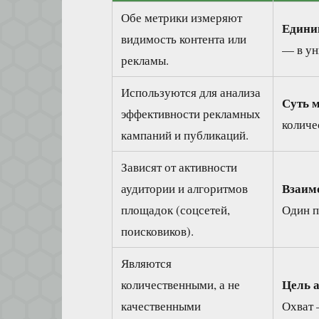
Обе метрики измеряют
Едини
видимость контента или
— в ун
рекламы.
Используются для анализа
Суть 
эффективности рекламных
количе
кампаний и публикаций.
Зависят от активности
Взаим
аудитории и алгоритмов
площадок (соцсетей,
Один п
поисковиков).
Являются
Цель 
количественными, а не
качественными
Охват 