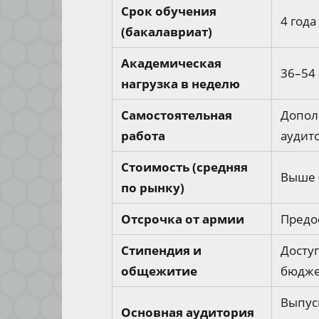
Срок обучения
4 года
(бакалавриат)
Академическая
36–54 
нагрузка в неделю
Самостоятельная
Допол
работа
аудит
Стоимость (средняя
Выше 
по рынку)
Отсрочка от армии
Предо
Стипендия и
Досту
общежитие
бюдже
Выпус
Основная аудитория