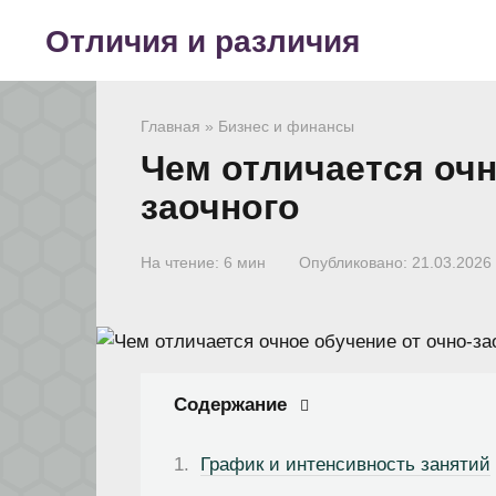
Перейти
Отличия и различия
к
контенту
Главная
»
Бизнес и финансы
Чем отличается очн
заочного
На чтение:
6 мин
Опубликовано:
21.03.2026
Содержание
График и интенсивность занятий