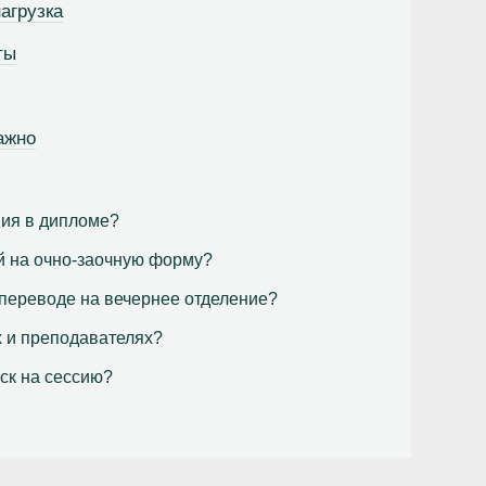
агрузка
ты
ажно
ния в дипломе?
й на очно-заочную форму?
 переводе на вечернее отделение?
х и преподавателях?
ск на сессию?