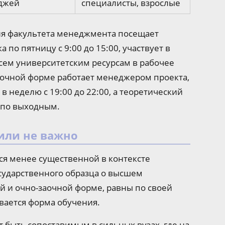
джей
специалисты, взрослые
ия факультета менеджмента посещает
по пятницу с 9:00 до 15:00, участвует в
всем университетским ресурсам в рабочее
заочной форме работает менеджером проекта,
 в неделю с 19:00 до 22:00, а теоретический
 по выходным.
 или не важно
я менее существенной в контексте
сударственного образца о высшем
й и очно-заочной форме, равны по своей
вается форма обучения.
 быть сопоставимым в сильных вузах, где на