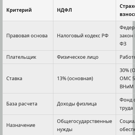
Страх
Критерий
НДФЛ
взно
Федер
Правовая основа
Налоговый кодекс РФ
закон 
ФЗ
Плательщик
Физическое лицо
Работ
30% (
Ставка
13% (основная)
ОМС 5
ВНиМ 
Фонд 
База расчета
Доходы физлица
труда
Общегосударственные
Социа
Назначение
нужды
обесп