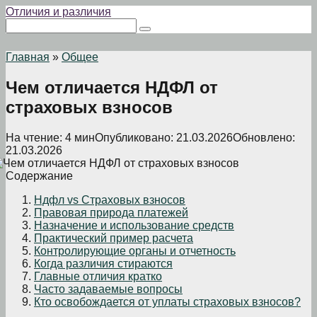
Перейти
Отличия и различия
к
Поиск:
контенту
Главная
»
Общее
Чем отличается НДФЛ от
страховых взносов
На чтение:
4 мин
Опубликовано:
21.03.2026
Обновлено:
21.03.2026
Содержание
Ндфл vs Страховых взносов
Правовая природа платежей
Назначение и использование средств
Практический пример расчета
Контролирующие органы и отчетность
Когда различия стираются
Главные отличия кратко
Часто задаваемые вопросы
Кто освобождается от уплаты страховых взносов?