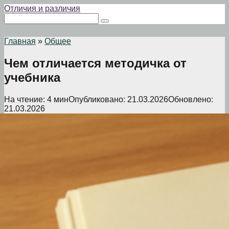
Перейти
Отличия и различия
к
Поиск:
контенту
Главная
»
Общее
Чем отличается методичка от
учебника
На чтение:
4 мин
Опубликовано:
21.03.2026
Обновлено:
21.03.2026