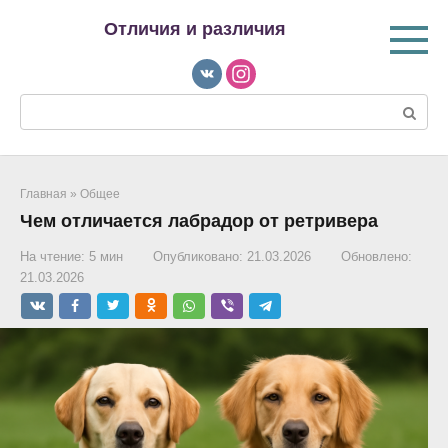
Перейти
Отличия и различия
к
контенту
Поиск:
Главная
»
Общее
Чем отличается лабрадор от ретривера
На чтение:
5 мин
Опубликовано:
21.03.2026
Обновлено:
21.03.2026