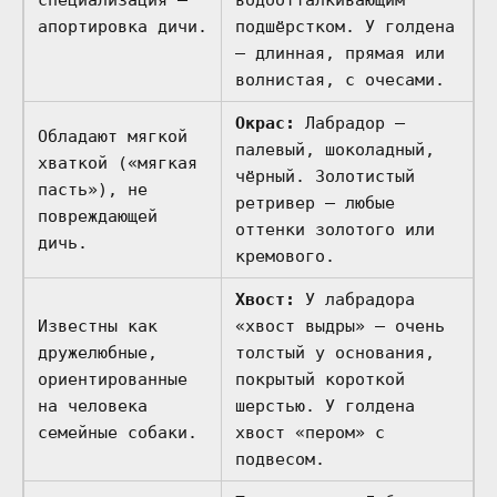
апортировка дичи.
подшёрстком. У голдена
— длинная, прямая или
волнистая, с очесами.
Окрас:
Лабрадор —
Обладают мягкой
палевый, шоколадный,
хваткой («мягкая
чёрный. Золотистый
пасть»), не
ретривер — любые
повреждающей
оттенки золотого или
дичь.
кремового.
Хвост:
У лабрадора
Известны как
«хвост выдры» — очень
дружелюбные,
толстый у основания,
ориентированные
покрытый короткой
на человека
шерстью. У голдена
семейные собаки.
хвост «пером» с
подвесом.