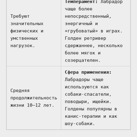
Темперамент:
Лабрадор
чаще более
Требуют
непосредственный,
значительных
энергичный и
физических и
«грубоватый» в играх.
умственных
Голден ретривер
нагрузок.
сдержаннее, несколько
более мягок и
созерцателен.
Сфера применения:
Лабрадоры чаще
используются как
Средняя
собаки-спасатели,
продолжительность
поводыри, ищейки.
жизни 10–12 лет.
Голдены популярны в
канис-терапии и как
шоу-собаки.