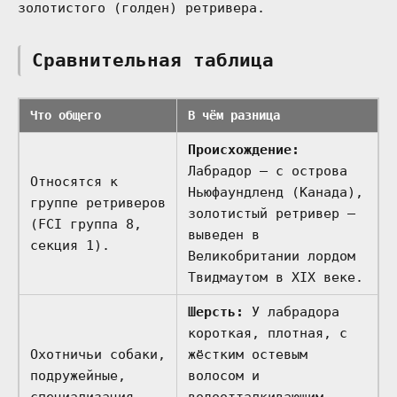
золотистого (голден) ретривера.
Сравнительная таблица
Что общего
В чём разница
Происхождение:
Лабрадор — с острова
Относятся к
Ньюфаундленд (Канада),
группе ретриверов
золотистый ретривер —
(FCI группа 8,
выведен в
секция 1).
Великобритании лордом
Твидмаутом в XIX веке.
Шерсть:
У лабрадора
короткая, плотная, с
Охотничьи собаки,
жёстким остевым
подружейные,
волосом и
специализация —
водоотталкивающим