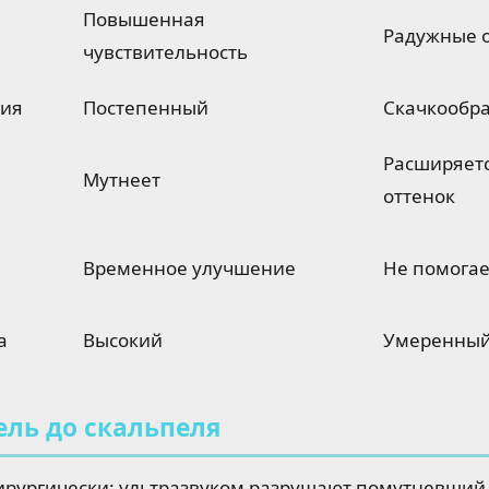
Повышенная
Радужные 
чувствительность
ния
Постепенный
Скачкообр
Расширяетс
Мутнеет
оттенок
Временное улучшение
Не помогае
а
Высокий
Умеренны
ель до скальпеля
ирургически: ультразвуком разрушают помутневший 