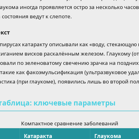
аукома иногда проявляется остро за несколько часов
 состояния ведут к слепоте.
кст
пирусах катаракту описывали как «воду, стекающую в
ганием висков раскалённым железом. Глаукому (от 
овали по зеленоватому свечению зрачка на поздних
акие как факоэмульсификация (ультразвуковое удал
стика (при глаукоме), появились лишь во второй пол
таблица: ключевые параметры
Компактное сравнение заболеваний
Катаракта
Глаукома