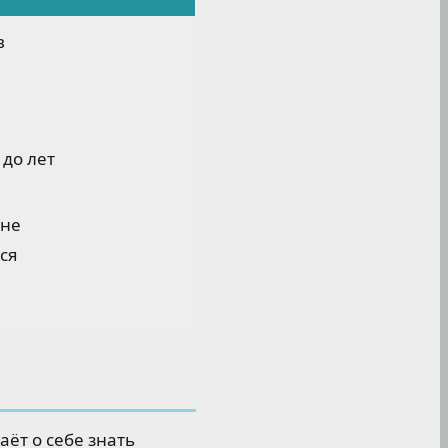
в
 до лет
 не
ся
аёт о себе знать