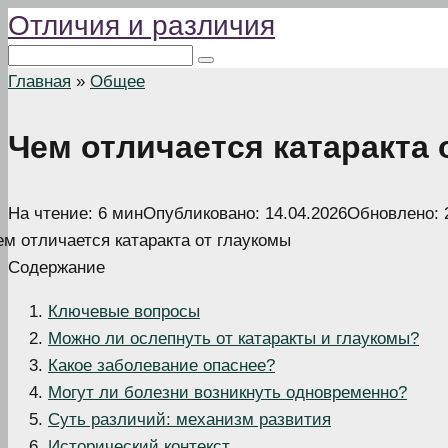
Отличия и различия
Перейти
к
Поиск:
контенту
Главная
»
Общее
Чем отличается катаракта 
На чтение:
6 мин
Опубликовано:
14.04.2026
Обновлено:
Содержание
Ключевые вопросы
Можно ли ослепнуть от катаракты и глаукомы?
Какое заболевание опаснее?
Могут ли болезни возникнуть одновременно?
Суть различий: механизм развития
Исторический контекст