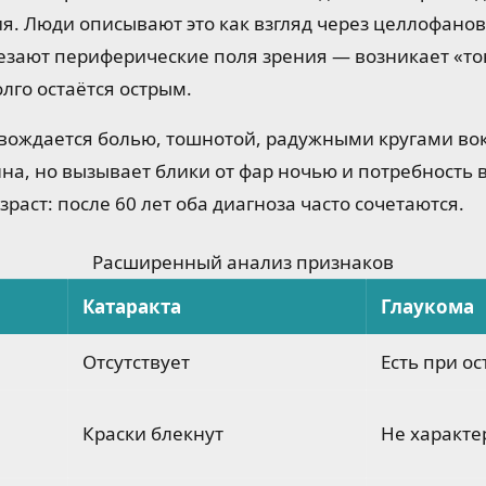
. Люди описывают это как взгляд через целлофанов
езают периферические поля зрения — возникает «то
лго остаётся острым.
вождается болью, тошнотой, радужными кругами вок
на, но вызывает блики от фар ночью и потребность в
раст: после 60 лет оба диагноза часто сочетаются.
Расширенный анализ признаков
Катаракта
Глаукома
Отсутствует
Есть при о
Краски блекнут
Не характе