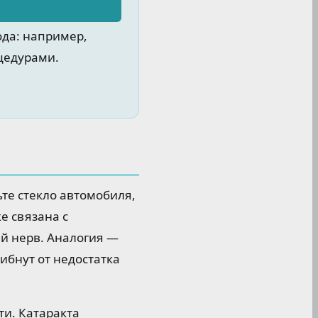
ода: например,
цедурами.
ьте стекло автомобиля,
е связана с
й нерв. Аналогия —
гибнут от недостатка
ти. Катаракта