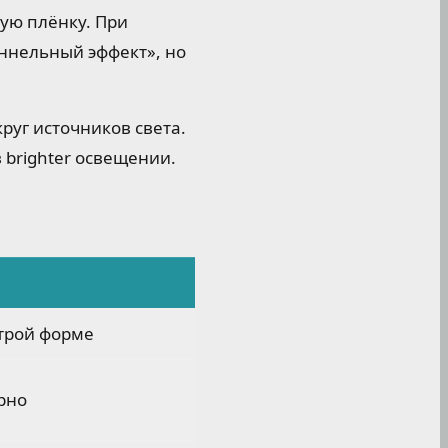
ую плёнку. При
ннельный эффект», но
руг источников света.
 brighter освещении.
строй форме
рно