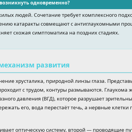
 возникнуть одновременно?
жилых людей. Сочетание требует комплексного подх
ению катаракты совмещают с антиглаукомными про
няет схожая симптоматика на поздних стадиях.
 механизм развития
нение хрусталика, природной линзы глаза. Представ
проходит с трудом, контуры размываются. Глаукома ж
ного давления (ВГД), которое разрушает зрительны
режать его, вода перестаёт течь, а нервные клетки 
ивает оптическую систему, второй — проводящие пу