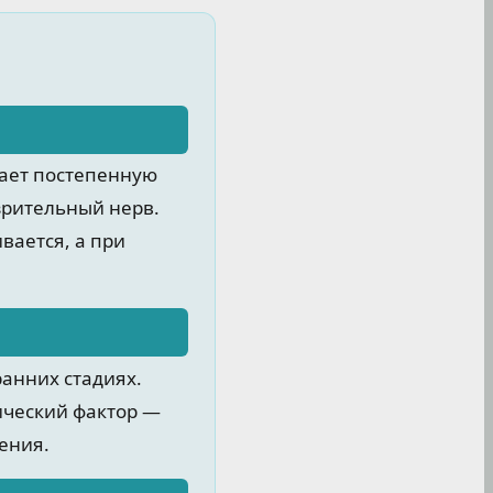
вает постепенную
зрительный нерв.
вается, а при
ранних стадиях.
ический фактор —
ения.