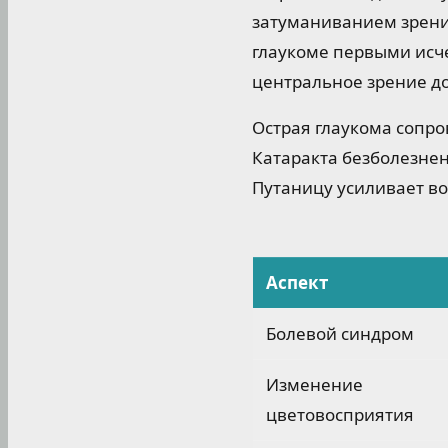
затуманиванием зрения
глаукоме первыми исч
центральное зрение до
Острая глаукома сопро
Катаракта безболезнен
Путаницу усиливает воз
Аспект
Болевой синдром
Изменение
цветовосприятия