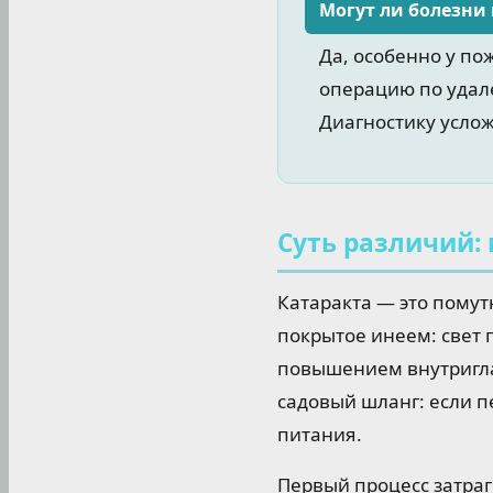
Могут ли болезни
Да, особенно у по
операцию по удал
Диагностику услож
Суть различий:
Катаракта — это помут
покрытое инеем: свет 
повышением внутриглаз
садовый шланг: если пе
питания.
Первый процесс затраг