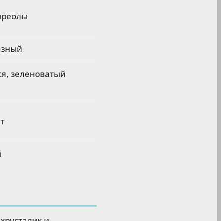
ореолы
азный
я, зеленоватый
т
й
хрусталик и