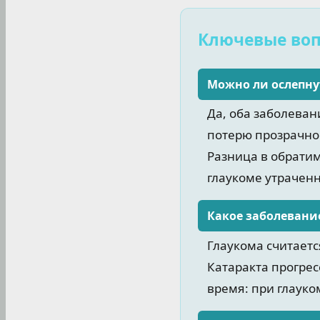
Ключевые во
Можно ли ослепну
Да, оба заболеван
потерю прозрачнос
Разница в обратим
глаукоме утрачен
Какое заболевани
Глаукома считаетс
Катаракта прогрес
время: при глауко