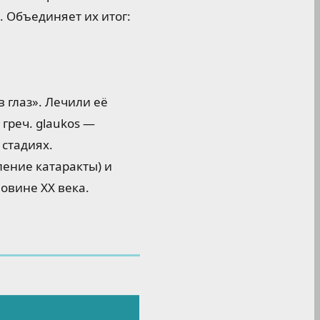
. Объединяет их итог:
 глаз». Лечили её
греч. glaukos —
 стадиях.
ение катаракты) и
овине XX века.