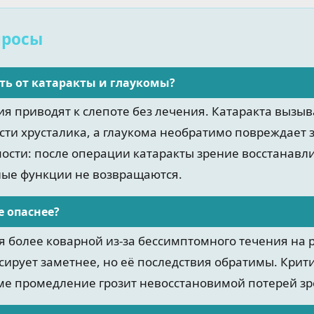
просы
ть от катаракты и глаукомы?
ия приводят к слепоте без лечения. Катаракта вызы
ти хрусталика, а глаукома необратимо повреждает 
ости: после операции катаракты зрение восстанавли
ные функции не возвращаются.
е опаснее?
я более коварной из-за бессимптомного течения на 
сирует заметнее, но её последствия обратимы. Крит
ме промедление грозит невосстановимой потерей зр