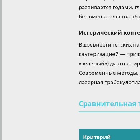
развивается годами, гл
без вмешательства оба
Исторический конте
В древнеегипетских па
каутеризацией — прижи
«зелёный») диагностир
Современные методы, т
лазерная трабекулопла
Сравнительная 
Критерий