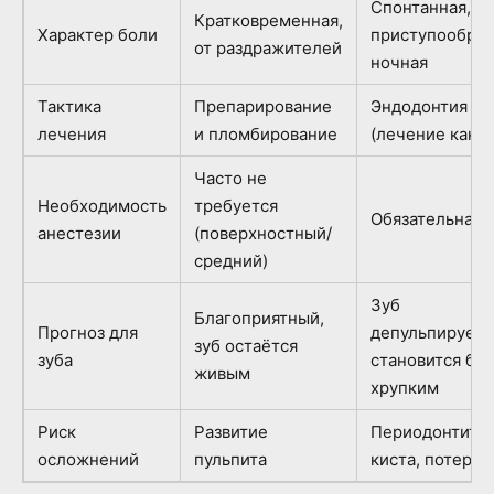
Спонтанная,
Кратковременная,
Характер боли
приступообраз
от раздражителей
ночная
Тактика
Препарирование
Эндодонтия
лечения
и пломбирование
(лечение канал
Часто не
Необходимость
требуется
Обязательна
анестезии
(поверхностный/
средний)
Зуб
Благоприятный,
Прогноз для
депульпируетс
зуб остаётся
зуба
становится бо
живым
хрупким
Риск
Развитие
Периодонтит,
осложнений
пульпита
киста, потеря 