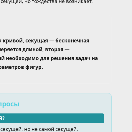
 секущей, но тождества не возникает.
а кривой, секущая — бесконечная
меряется длиной, вторая —
й необходимо для решения задач на
раметров фигур.
просы
й?
 секущей, но не самой секущей.