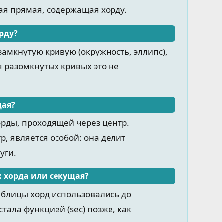
ая прямая, содержащая хорду.
рду?
замкнутую кривую (окружность, эллипс),
ля разомкнутых кривых это не
щая?
рды, проходящей через центр.
, является особой: она делит
уги.
: хорда или секущая?
аблицы хорд использовались до
тала функцией (sec) позже, как