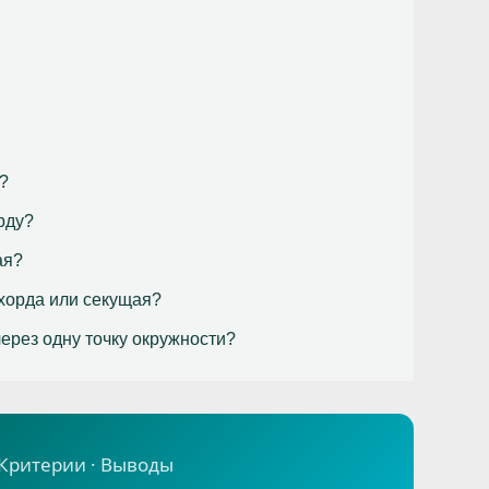
?
рду?
ая?
 хорда или секущая?
ерез одну точку окружности?
 Критерии · Выводы