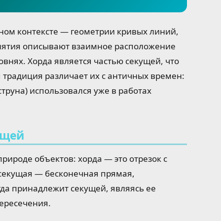
дном контексте — геометрии кривых линий,
онятия описывают взаимное расположение
овнях. Хорда является частью секущей, что
я традиция различает их с античных времен:
струна) использовался уже в работах
ущей
рироде объектов: хорда — это отрезок с
 секущая — бесконечная прямая,
да принадлежит секущей, являясь ее
пересечения.