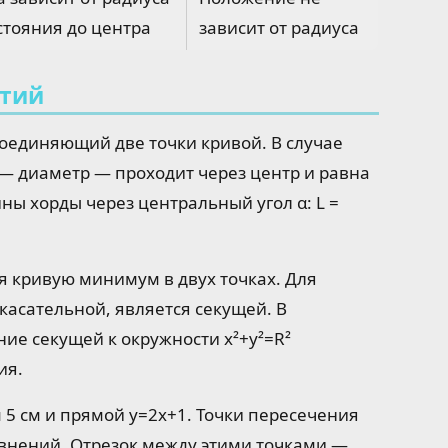
стояния до центра
зависит от радиуса
ятий
соединяющий две точки кривой. В случае
— диаметр — проходит через центр и равна
ны хорды через центральный угол α: L =
 кривую минимум в двух точках. Для
касательной, является секущей. В
ие секущей к окружности x²+y²=R²
ия.
 5 см и прямой y=2x+1. Точки пересечения
внений. Отрезок между этими точками —