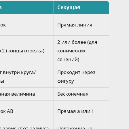
а
Секущая
зок
Прямая линия
2 или более (для
 2 (концы отрезка)
конических
сечений)
 внутри круга/
Проходит через
ры
фигуру
чная величина
Бесконечная
ок AB
Прямая a или l
 зависит от радиуса
Положение не