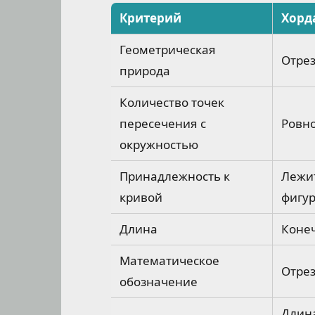
Критерий
Хорд
Геометрическая
Отре
природа
Количество точек
пересечения с
Ровно
окружностью
Принадлежность к
Лежит
кривой
фигу
Длина
Коне
Математическое
Отрез
обозначение
Длина