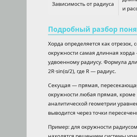
Зависимость от радиуса
и рас
Подробный разбор пон
Хорда определяется как отрезок, 
окружности самая длинная хорда 
удвоенному радиусу. Формула дли
2R·sin(α/2), где R — радиус.
Секущая — прямая, пересекающая
окружности любая прямая, кроме 
аналитической геометрии уравнен
выводится через точки пересечен
Пример: для окружности радиусом
находятся решением системы ура