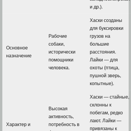
и др.).
Хаски созданы
для буксировки
Рабочие
грузов на
собаки,
большие
Основное
исторически
расстояния.
назначение
помощники
Лайки — для
человека.
охоты (птица,
пушной зверь,
копытные).
Хаски — стайные,
склонны к
Высокая
побегам, редко
активность,
лают. Лайки —
Характер и
потребность в
привязаны к