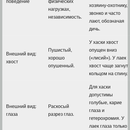
поведение
физических
хозяину-охотнику,
нагрузках,
звонко и часто
независимость.
лают, обозначая
дичь.
У хаски хвост
Пушистый,
опущен вниз
Внешний вид:
хорошо
(«лисий»). У лаек
хвост
опушенный.
хвост чаще загнут
кольцом на спину.
Для хаски
допустимы
голубые, карие
Внешний вид:
Раскосый
глаза и
глаза
разрез глаз.
гетерохромия. У
лаек глаза только