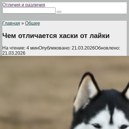
Перейти
Отличия и различия
к
Поиск:
контенту
Главная
»
Общее
Чем отличается хаски от лайки
На чтение:
4 мин
Опубликовано:
21.03.2026
Обновлено:
21.03.2026