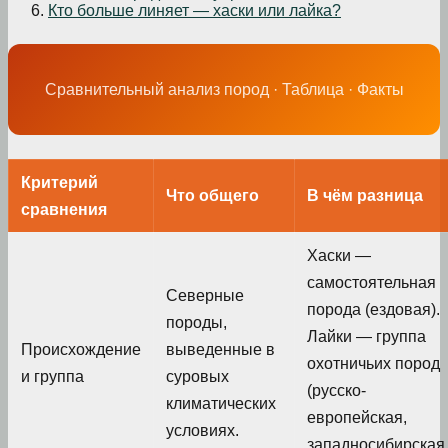
Кто больше линяет — хаски или лайка?
Сравнительный анализ пород · Таблица · Факты
Критерий
Что общего
В чём разница
сравнения
Хаски —
самостоятельная
Северные
порода (ездовая).
породы,
Лайки — группа
Происхождение
выведенные в
охотничьих пород
и группа
суровых
(русско-
климатических
европейская,
условиях.
западносибирская