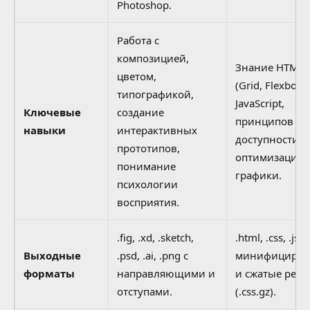
Photoshop.
Работа с
композицией,
Знание HTML5
цветом,
(Grid, Flexbox)
типографикой,
JavaScript,
Ключевые
создание
принципов
навыки
интерактивных
доступности (
прототипов,
оптимизации
понимание
графики.
психологии
восприятия.
.fig, .xd, .sketch,
.html, .css, .js
Выходные
.psd, .ai, .png с
минифициров
форматы
направляющими и
и сжатые ресу
отступами.
(.css.gz).