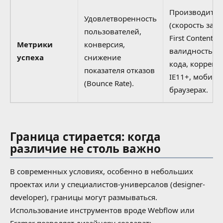
Производител
Удовлетворенность
(скорость загр
пользователей,
First Contentful
Метрики
конверсия,
валидность H
успеха
снижение
кода, коррект
показателя отказов
IE11+, мобил
(Bounce Rate).
браузерах.
Граница стирается: когда
различие не столь важно
В современных условиях, особенно в небольших
проектах или у специалистов-универсалов (designer-
developer), границы могут размываться.
Использование инструментов вроде Webflow или
Framer позволяет дизайнеру создавать