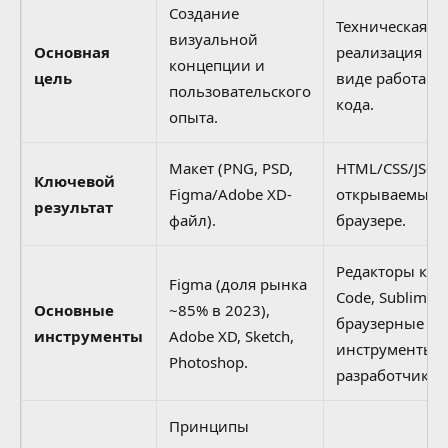
Создание
Техническая
визуальной
Основная
реализация ма
концепции и
цель
виде работаю
пользовательского
кода.
опыта.
Макет (PNG, PSD,
HTML/CSS/JS-ф
Ключевой
Figma/Adobe XD-
открываемые 
результат
файл).
браузере.
Редакторы кода
Figma (доля рынка
Code, Sublime Te
Основные
~85% в 2023),
браузерные
инструменты
Adobe XD, Sketch,
инструменты
Photoshop.
разработчика.
Принципы