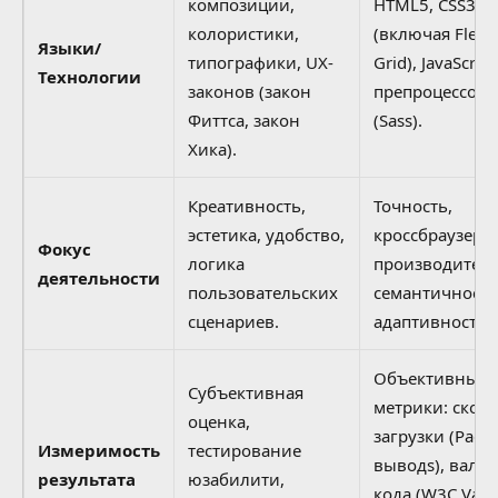
композиции,
HTML5, CSS3
колористики,
(включая Flexb
Языки/
типографики, UX-
Grid), JavaScript
Технологии
законов (закон
препроцессор
Фиттса, закон
(Sass).
Хика).
Креативность,
Точность,
эстетика, удобство,
кроссбраузерно
Фокус
логика
производитель
деятельности
пользовательских
семантичность
сценариев.
адаптивность.
Объективные
Субъективная
метрики: скоро
оценка,
загрузки (Page
Измеримость
тестирование
выводs), вали
результата
юзабилити,
кода (W3C Valid