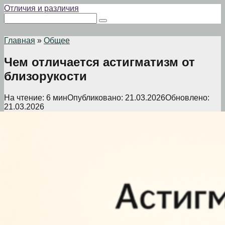
Перейти
Отличия и различия
к
Поиск:
контенту
Главная
»
Общее
Чем отличается астигматизм от
близорукости
На чтение:
6 мин
Опубликовано:
21.03.2026
Обновлено:
21.03.2026