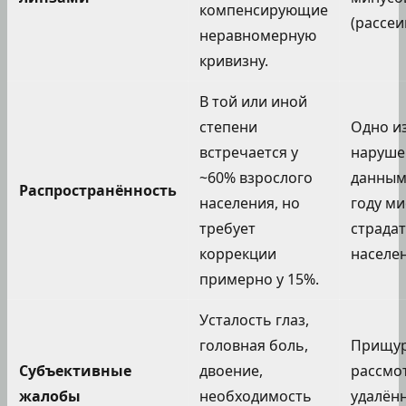
компенсирующие
(рассеи
неравномерную
кривизну.
В той или иной
степени
Одно и
встречается у
наруше
~60% взрослого
данным 
Распространённость
населения, но
году м
требует
страдат
коррекции
населе
примерно у 15%.
Усталость глаз,
головная боль,
Прищур
Субъективные
двоение,
рассмо
жалобы
необходимость
удалён