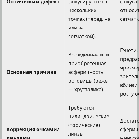
Оптический дефект
фокусируются в
фокуса
нескольких
относи
точках (перед, на
сетчатк
или за
сетчаткой).
Генети
Врождённая или
предра
приобретённая
чрезме
Основная причина
асферичность
зритель
роговицы (реже
вблизи
— хрусталика).
росту о
Требуются
цилиндрические
Достат
(торические)
Коррекция очками/
сферич
линзы,
линзами
минусо