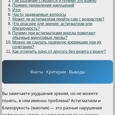
Где различие стирается и почему это важно
Пример проявления нарушений
Итог
Часто задаваемые вопросы
Может ли астигматизм пройти сам с возрастом?
Что опаснее для зрения: астигматизм или
близорукость?
Почему при астигматизме иногда помогают
обычные минусовые линзы?
Можно ли сделать лазерную коррекцию при их
сочетании?
Как отличить одно от другого без визита к врачу?
Факты · Критерии · Выводы
Вы замечаете ухудшение зрения, но не можете
понять, в чём именно проблема? Астигматизм и
близорукость (миопия) — это разные нарушения
рефракции, которые часто путают из-за схожих