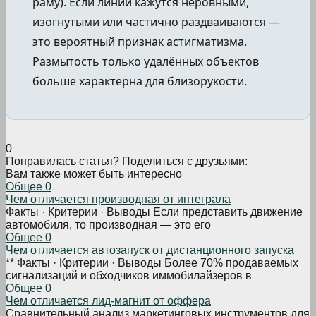
раму). Если линии кажутся неровными,
изогнутыми или частично раздваиваются —
это вероятный признак астигматизма.
Размытость только удалённых объектов
больше характерна для близорукости.
0
Понравилась статья? Поделиться с друзьями:
Вам также может быть интересно
Общее
0
Чем отличается производная от интеграла
Факты · Критерии · Выводы Если представить движение
автомобиля, то производная — это его
Общее
0
Чем отличается автозапуск от дистанционного запуска
** Факты · Критерии · Выводы Более 70% продаваемых
сигнализаций и обходчиков иммобилайзеров в
Общее
0
Чем отличается лид-магнит от оффера
Сравнительный анализ маркетинговых инструментов для