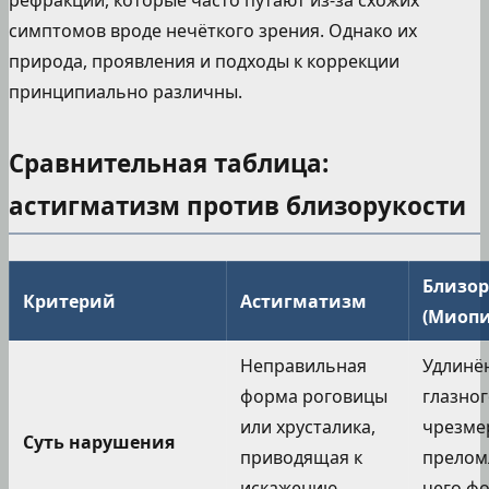
симптомов вроде нечёткого зрения. Однако их
природа, проявления и подходы к коррекции
принципиально различны.
Сравнительная таблица:
астигматизм против близорукости
Близор
Критерий
Астигматизм
(Миопи
Неправильная
Удлинё
форма роговицы
глазног
или хрусталика,
чрезме
Суть нарушения
приводящая к
преломл
искажению
чего фо