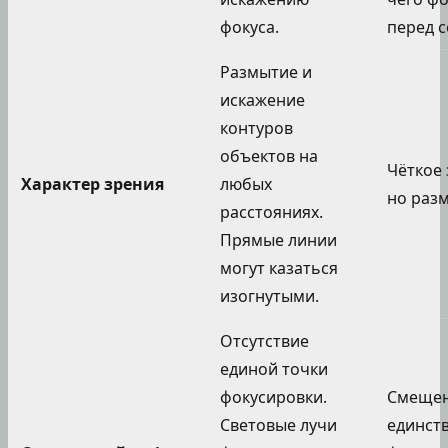
фокуса.
перед с
Размытие и
искажение
контуров
объектов на
Чёткое 
Характер зрения
любых
но разм
расстояниях.
Прямые линии
могут казаться
изогнутыми.
Отсутствие
единой точки
фокусировки.
Смеще
Световые лучи
единст