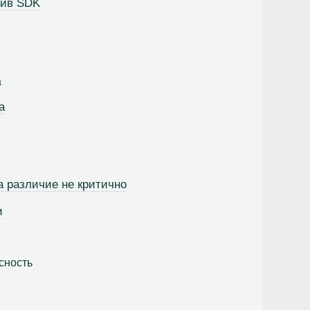
тив SDK
а
а
а различие не критично
и
сность