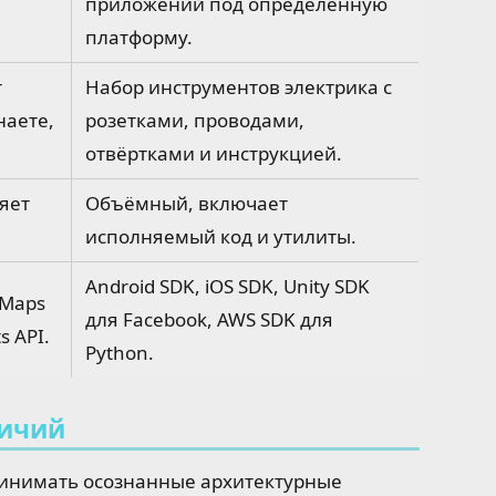
приложений под определённую
платформу.
т
Набор инструментов электрика с
наете,
розетками, проводами,
.
отвёртками и инструкцией.
яет
Объёмный, включает
исполняемый код и утилиты.
Android SDK, iOS SDK, Unity SDK
 Maps
для Facebook, AWS SDK для
s API.
Python.
личий
инимать осознанные архитектурные