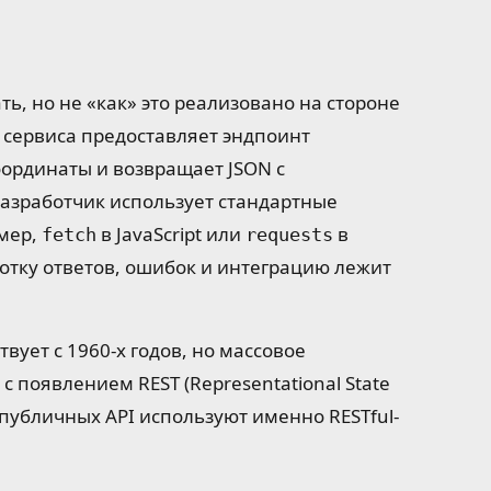
ть, но не «как» это реализовано на стороне
о сервиса предоставляет эндпоинт
оординаты и возвращает JSON с
разработчик использует стандартные
имер,
в JavaScript или
в
fetch
requests
ботку ответов, ошибок и интеграцию лежит
вует с 1960-х годов, но массовое
с появлением REST (Representational State
% публичных API используют именно RESTful-