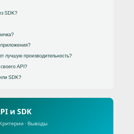
ез SDK?
вичка?
р приложения?
ет лучшую производительность?
 своего API?
 или SDK?
PI и SDK
 Критерии · Выводы