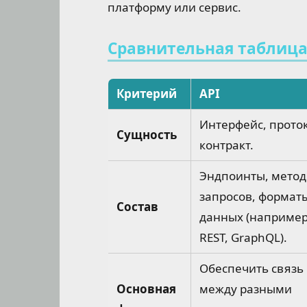
платформу или сервис.
Сравнительная таблица:
Критерий
API
Интерфейс, прото
Сущность
контракт.
Эндпоинты, мето
запросов, формат
Состав
данных (например
REST, GraphQL).
Обеспечить связь
Основная
между разными