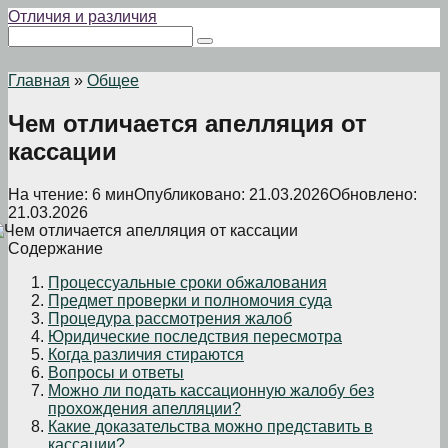
Перейти
Отличия и различия
к
Поиск:
контенту
Главная
»
Общее
Чем отличается апелляция от
кассации
На чтение:
6 мин
Опубликовано:
21.03.2026
Обновлено:
21.03.2026
Содержание
Процессуальные сроки обжалования
Предмет проверки и полномочия суда
Процедура рассмотрения жалоб
Юридические последствия пересмотра
Когда различия стираются
Вопросы и ответы
Можно ли подать кассационную жалобу без
прохождения апелляции?
Какие доказательства можно представить в
кассации?