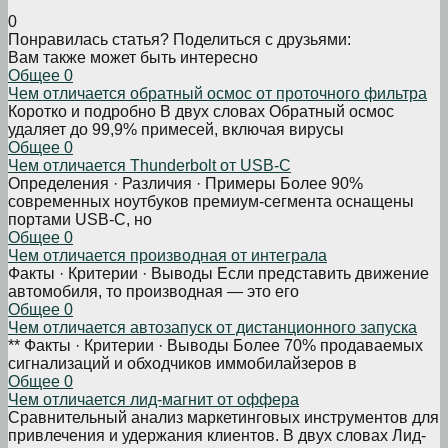
0
Понравилась статья? Поделиться с друзьями:
Вам также может быть интересно
Общее
0
Чем отличается обратный осмос от проточного фильтра
Коротко и подробно В двух словах Обратный осмос
удаляет до 99,9% примесей, включая вирусы
Общее
0
Чем отличается Thunderbolt от USB-C
Определения · Различия · Примеры Более 90%
современных ноутбуков премиум-сегмента оснащены
портами USB-C, но
Общее
0
Чем отличается производная от интеграла
Факты · Критерии · Выводы Если представить движение
автомобиля, то производная — это его
Общее
0
Чем отличается автозапуск от дистанционного запуска
** Факты · Критерии · Выводы Более 70% продаваемых
сигнализаций и обходчиков иммобилайзеров в
Общее
0
Чем отличается лид-магнит от оффера
Сравнительный анализ маркетинговых инструментов для
привлечения и удержания клиентов. В двух словах Лид-