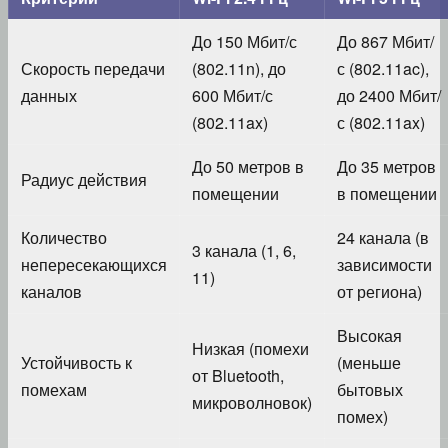
До 150 Мбит/с
До 867 Мбит/
Скорость передачи
(802.11n), до
с (802.11ac),
данных
600 Мбит/с
до 2400 Мбит/
(802.11ax)
с (802.11ax)
До 50 метров в
До 35 метров
Радиус действия
помещении
в помещении
Количество
24 канала (в
3 канала (1, 6,
непересекающихся
зависимости
11)
каналов
от региона)
Высокая
Низкая (помехи
Устойчивость к
(меньше
от Bluetooth,
помехам
бытовых
микроволновок)
помех)