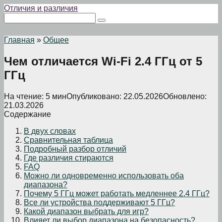
Перейти
Отличия и различия
к
Поиск:
контенту
Главная
»
Общее
Чем отличается Wi-Fi 2.4 ГГц от 5
ГГц
На чтение:
5 мин
Опубликовано:
22.05.2026
Обновлено:
21.03.2026
Содержание
В двух словах
Сравнительная таблица
Подробный разбор отличий
Где различия стираются
FAQ
Можно ли одновременно использовать оба
диапазона?
Почему 5 ГГц может работать медленнее 2.4 ГГц?
Все ли устройства поддерживают 5 ГГц?
Какой диапазон выбрать для игр?
Влияет ли выбор диапазона на безопасность?