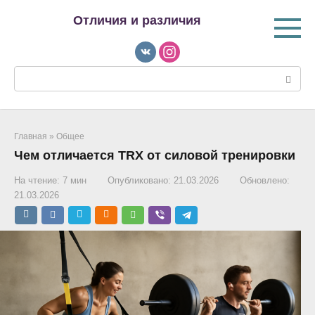
Перейти
Отличия и различия
к
контенту
Поиск:
Главная
»
Общее
Чем отличается TRX от силовой тренировки
На чтение:
7 мин
Опубликовано:
21.03.2026
Обновлено:
21.03.2026