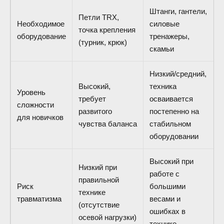
Штанги, гантели,
Петли TRX,
Необходимое
силовые
точка крепления
оборудование
тренажеры,
(турник, крюк)
скамьи
Низкий/средний,
Высокий,
техника
Уровень
требует
осваивается
сложности
развитого
постепенно на
для новичков
чувства баланса
стабильном
оборудовании
Высокий при
Низкий при
работе с
правильной
Риск
большими
технике
травматизма
весами и
(отсутствие
ошибках в
осевой нагрузки)
технике