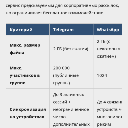
сервис предсказуемым для корпоративных рассылок,
но ограничивает бесплатное взаимодействие.
Критерий
Telegram
WhatsApp
2 ГБ (с
Макс. размер
2 ГБ (без сжатия)
некоторым
файла
сжатием)
Макс.
200 000
участников в
(публичные
1024
группе
группы)
До 3 активных
сессий +
До 4 связанны
Синхронизация
неограниченное
устройств чер
на устройствах
число
многопилотн
дополнительных
режим