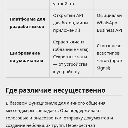
устройств
Открытый API
Официальны
Платформа для
для ботов, мини-
WhatsApp
разработчиков
приложений
Business API
Сервер-клиент
Сквозное для
(облачные чаты).
Шифрование
всех типов
Секретные чаты
по умолчанию
чатов (проток
— от устройства
Signal)
к устройству.
Где различие несущественно
В базовом функционале для личного общения
мессенджеры совпадают. Оба поддерживают
голосовые и видеозвонки, отправку документов и
создание небольших групп. Перекрестная